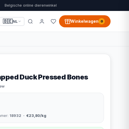
Belgische online dierenwinkel
🇧🇪
Winkelwagen
NL
0
apped Duck Pressed Bones
iew
mmer:
18932
· €23,80/kg