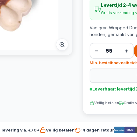
Levertijd 2-4 
Gratis verzending 
Vadigran Wrapped Duck
honden, gemaakt van ge
−
+
Min. bestelhoeveelheid:
Leverbaar: levertij
Veilig betalen
Gratis 
s levering v.a. €70*
Veilig betalen
14 dagen retour
VISA
Bancontact