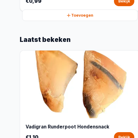
€0,99
Bekijk
Toevoegen
Laatst bekeken
Vadigran Runderpoot Hondensnack
€1,10
Bekijk