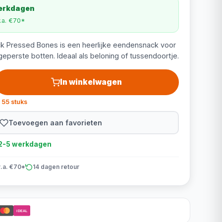
werkdagen
v.a. €70*
 Pressed Bones is een heerlijke eendensnack voor
perste botten. Ideaal als beloning of tussendoortje.
In winkelwagen
 55 stuks
Toevoegen aan favorieten
d 2-5 werkdagen
v.a. €70*
14 dagen retour
iDEAL