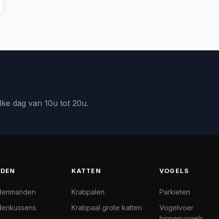
lke dag van 10u tot 20u.
DEN
KATTEN
VOGELS
denmanden
Krabpalen
Parkieten
enkussens
Krabpaal grote katten
Vogelvoer
binnenvogels