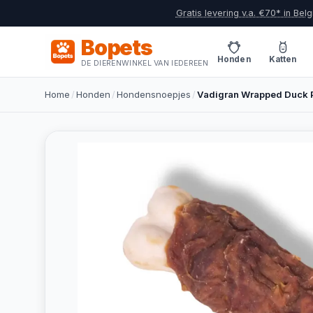
Gratis levering v.a. €70* in Belg
Bopets
Honden
Katten
DE DIERENWINKEL VAN IEDEREEN
Home
/
Honden
/
Hondensnoepjes
/
Vadigran Wrapped Duck 