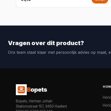
Vragen over dit product?
Ons team staat klaar met persoonlijk advies op maat, e
HON
B
opets
Hon
Bopets, Herman Johan
Hond
Stationsstraat 157, 9450 Haaltert