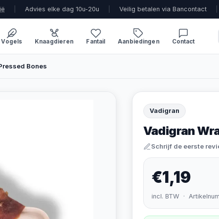
ië
|
Advies elke dag 10u-20u
|
Veilig betalen via Bancontact
|
Vogels
Knaagdieren
Fantail
Aanbiedingen
Contact
Pressed Bones
Vadigran
Vadigran Wr
Schrijf de eerste rev
€1,19
incl. BTW · Artikelnu