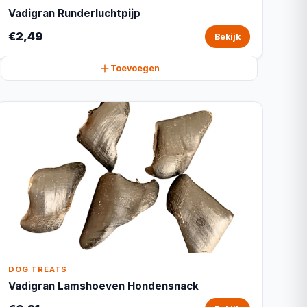
Vadigran Runderluchtpijp
€2,49
Bekijk
Toevoegen
DOG TREATS
Vadigran Lamshoeven Hondensnack