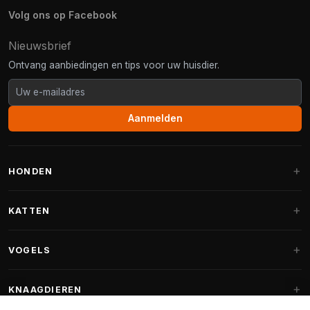
Volg ons op Facebook
Nieuwsbrief
Ontvang aanbiedingen en tips voor uw huisdier.
Aanmelden
HONDEN
Hondenmanden
KATTEN
Hondenkussens
Krabpalen
VOGELS
Fantail hondenmanden
Krabpaal grote katten
Hondenvoer
Parkieten
KNAAGDIEREN
Krabpalen voor Maine Coon
Hondensnoepjes & Snacks
Vogelvoer binnenvogels