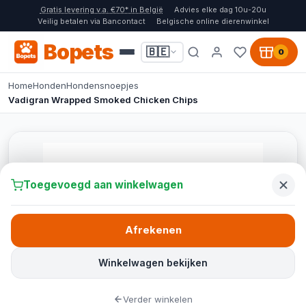
Gratis levering v.a. €70* in België
Advies elke dag 10u-20u
Veilig betalen via Bancontact
Belgische online dierenwinkel
Bopets
🇧🇪
0
Home
Honden
Hondensnoepjes
Vadigran Wrapped Smoked Chicken Chips
Toegevoegd aan winkelwagen
Afrekenen
Winkelwagen bekijken
Verder winkelen