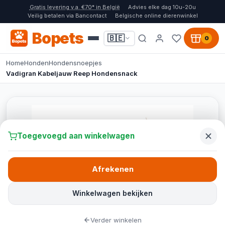
Gratis levering v.a. €70* in België
Advies elke dag 10u-20u
Veilig betalen via Bancontact
Belgische online dierenwinkel
Bopets
🇧🇪
0
Home
Honden
Hondensnoepjes
Vadigran Kabeljauw Reep Hondensnack
Toegevoegd aan winkelwagen
Afrekenen
Winkelwagen bekijken
Verder winkelen