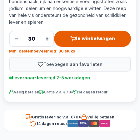
hondensnack, rijk aan essentiële voedingsstoffen zoals
jodium, selenium en hoogwaardige eiwitten. Deze reep
van hele vis ondersteunt de gezondheid van schildklier,
lever en spieren.
−
+
In winkelwagen
Min. bestelhoeveelheid: 30 stuks
Toevoegen aan favorieten
Leverbaar: levertijd 2-5 werkdagen
Veilig betalen
Gratis v.a. €70*
14 dagen retour
Gratis levering v.a. €70*
Veilig betalen
14 dagen retour
VISA
Bancontact
iDEAL