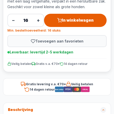
met een laag vetgehalte, verpakt in een hersluitbare zak.
Geschikt voor zowel kleine als grote honden.
−
+
In winkelwagen
Min. bestelhoeveelheid: 16 stuks
Toevoegen aan favorieten
Leverbaar: levertijd 2-5 werkdagen
Veilig betalen
Gratis v.a. €70*
14 dagen retour
Gratis levering v.a. €70*
Veilig betalen
14 dagen retour
VISA
Bancontact
iDEAL
Beschrijving