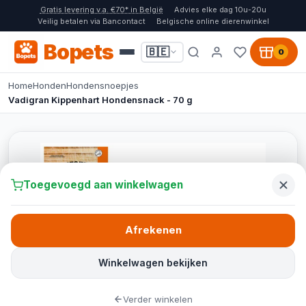
Gratis levering v.a. €70* in België
Advies elke dag 10u-20u
Veilig betalen via Bancontact
Belgische online dierenwinkel
Bopets
🇧🇪
0
Home
Honden
Hondensnoepjes
Vadigran Kippenhart Hondensnack - 70 g
Toegevoegd aan winkelwagen
Afrekenen
Winkelwagen bekijken
Verder winkelen