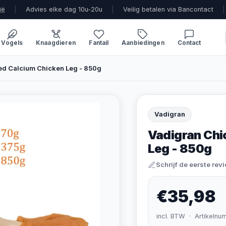
ië
|
Advies elke dag 10u-20u
|
Veilig betalen via Bancontact
|
Vogels
Knaagdieren
Fantail
Aanbiedingen
Contact
d Calcium Chicken Leg - 850g
Vadigran
Vadigran Chi
Leg - 850g
Schrijf de eerste rev
€35,98
incl. BTW · Artikelnu