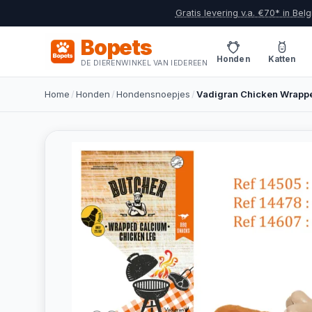
Gratis levering v.a. €70* in Belg
Bopets
Honden
Katten
DE DIERENWINKEL VAN IEDEREEN
Home
/
Honden
/
Hondensnoepjes
/
Vadigran Chicken Wrappe