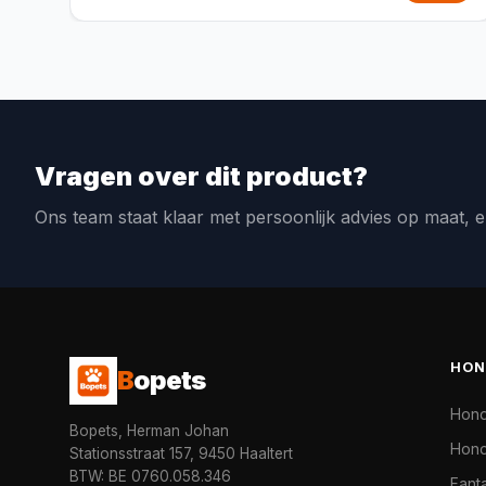
Vragen over dit product?
Ons team staat klaar met persoonlijk advies op maat, e
HON
B
opets
Hon
Bopets, Herman Johan
Hond
Stationsstraat 157, 9450 Haaltert
BTW: BE 0760.058.346
Fanta