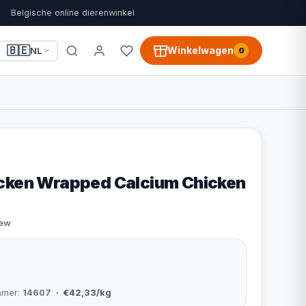
Belgische online dierenwinkel
🇧🇪
Winkelwagen
NL
0
cken Wrapped Calcium Chicken
iew
mmer:
14607
· €42,33/kg