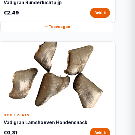
Vadigran Runderluchtpijp
€2,49
Bekijk
Toevoegen
DOG TREATS
Vadigran Lamshoeven Hondensnack
€0,31
Bekijk