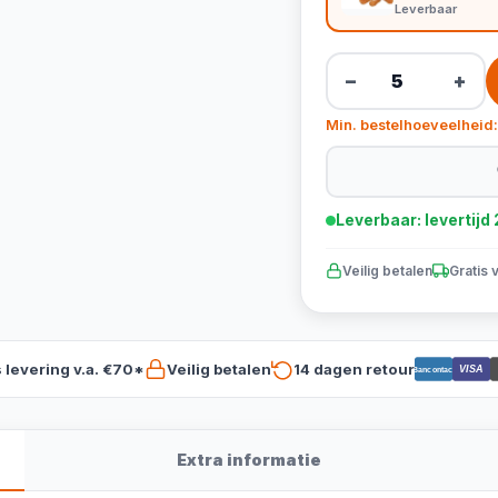
Leverbaar
−
+
Min. bestelhoeveelheid:
Leverbaar: levertij
Veilig betalen
Gratis 
s levering v.a. €70*
Veilig betalen
14 dagen retour
VISA
Bancontact
Extra informatie