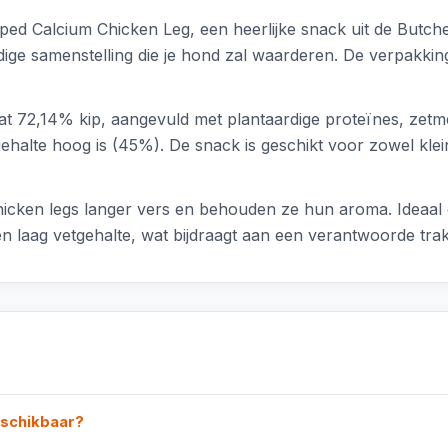
ed Calcium Chicken Leg, een heerlijke snack uit de Butche
e samenstelling die je hond zal waarderen. De verpakking is
 72,14% kip, aangevuld met plantaardige proteïnes, zetme
witgehalte hoog is (45%). De snack is geschikt voor zowel k
e chicken legs langer vers en behouden ze hun aroma. Idea
 laag vetgehalte, wat bijdraagt aan een verantwoorde trakta
eschikbaar?