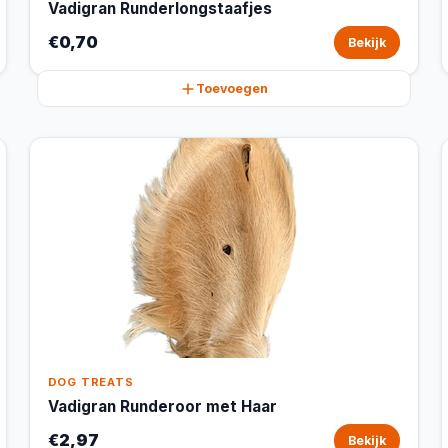
Vadigran Runderlongstaafjes
€0,70
Bekijk
Toevoegen
DOG TREATS
Vadigran Runderoor met Haar
€2,97
Bekijk