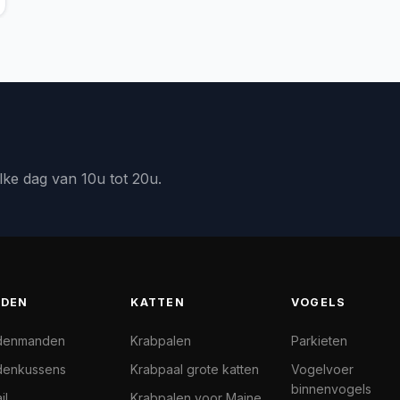
lke dag van 10u tot 20u.
DEN
KATTEN
VOGELS
denmanden
Krabpalen
Parkieten
enkussens
Krabpaal grote katten
Vogelvoer
binnenvogels
il
Krabpalen voor Maine