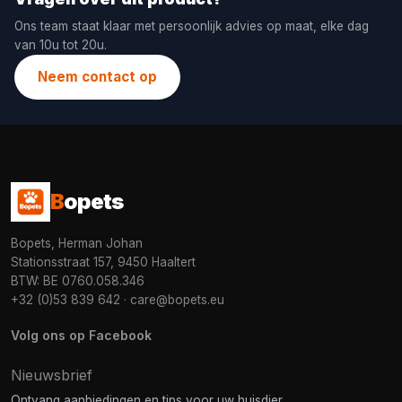
Ons team staat klaar met persoonlijk advies op maat, elke dag
van 10u tot 20u.
Neem contact op
B
opets
Bopets, Herman Johan
Stationsstraat 157, 9450 Haaltert
BTW: BE 0760.058.346
+32 (0)53 839 642
·
care@bopets.eu
Volg ons op Facebook
Nieuwsbrief
Ontvang aanbiedingen en tips voor uw huisdier.