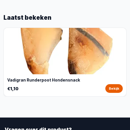
Laatst bekeken
Vadigran Runderpoot Hondensnack
€1,10
Bekijk
Vragen over dit product?