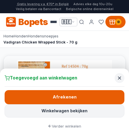
Gratis levering v.a. €70* in België
Advies elke dag 10u-20u
Veilig betalen via Bancontact
Belgische online dierenwinkel
Bopets
🇧🇪
0
Home
Honden
Hondensnoepjes
Vadigran Chicken Wrapped Stick - 70 g
Toegevoegd aan winkelwagen
Afrekenen
Winkelwagen bekijken
Verder winkelen