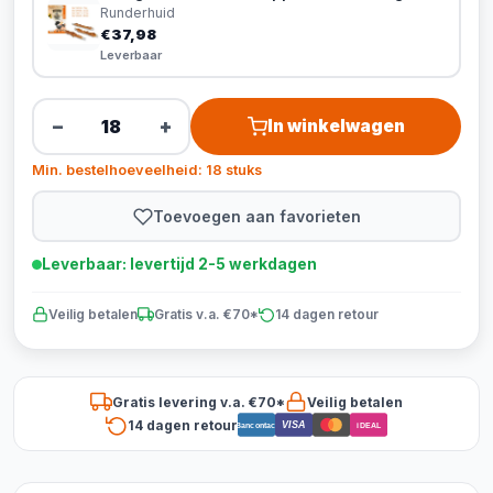
Runderhuid
€37,98
Leverbaar
−
+
In winkelwagen
Min. bestelhoeveelheid: 18 stuks
Toevoegen aan favorieten
Leverbaar: levertijd 2-5 werkdagen
Veilig betalen
Gratis v.a. €70*
14 dagen retour
Gratis levering v.a. €70*
Veilig betalen
14 dagen retour
VISA
Bancontact
iDEAL