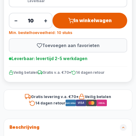
Leverbaar
−
+
In winkelwagen
Min. bestelhoeveelheid: 10 stuks
Toevoegen aan favorieten
Leverbaar: levertijd 2-5 werkdagen
Veilig betalen
Gratis v.a. €70*
14 dagen retour
Gratis levering v.a. €70*
Veilig betalen
14 dagen retour
VISA
Bancontact
iDEAL
Beschrijving