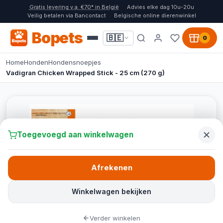
Gratis levering v.a. €70* in België
Advies elke dag 10u-20u
Veilig betalen via Bancontact
Belgische online dierenwinkel
Bopets
🇧🇪
0
Home
Honden
Hondensnoepjes
Vadigran Chicken Wrapped Stick - 25 cm (270 g)
Toegevoegd aan winkelwagen
Afrekenen
Winkelwagen bekijken
Verder winkelen