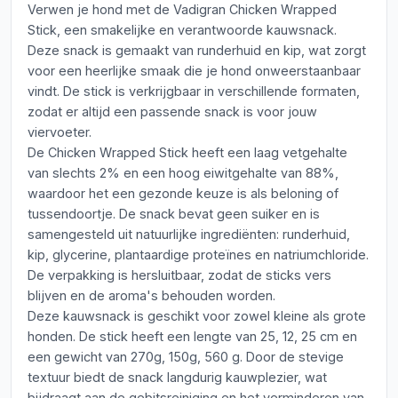
Verwen je hond met de Vadigran Chicken Wrapped
Stick, een smakelijke en verantwoorde kauwsnack.
Deze snack is gemaakt van runderhuid en kip, wat zorgt
voor een heerlijke smaak die je hond onweerstaanbaar
vindt. De stick is verkrijgbaar in verschillende formaten,
zodat er altijd een passende snack is voor jouw
viervoeter.
De Chicken Wrapped Stick heeft een laag vetgehalte
van slechts 2% en een hoog eiwitgehalte van 88%,
waardoor het een gezonde keuze is als beloning of
tussendoortje. De snack bevat geen suiker en is
samengesteld uit natuurlijke ingrediënten: runderhuid,
kip, glycerine, plantaardige proteïnes en natriumchloride.
De verpakking is hersluitbaar, zodat de sticks vers
blijven en de aroma's behouden worden.
Deze kauwsnack is geschikt voor zowel kleine als grote
honden. De stick heeft een lengte van 25, 12, 25 cm en
een gewicht van 270g, 150g, 560 g. Door de stevige
textuur biedt de snack langdurig kauwplezier, wat
bijdraagt aan de gebitsreiniging en het verminderen van