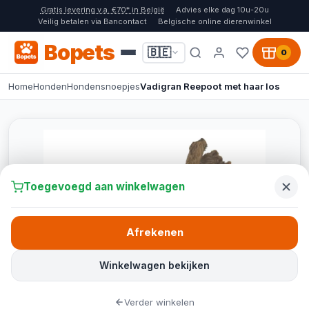
Gratis levering v.a. €70* in België
Advies elke dag 10u-20u
Veilig betalen via Bancontact
Belgische online dierenwinkel
Bopets
🇧🇪
0
Home
Honden
Hondensnoepjes
Vadigran Reepoot met haar los
Toegevoegd aan winkelwagen
Afrekenen
Winkelwagen bekijken
Verder winkelen