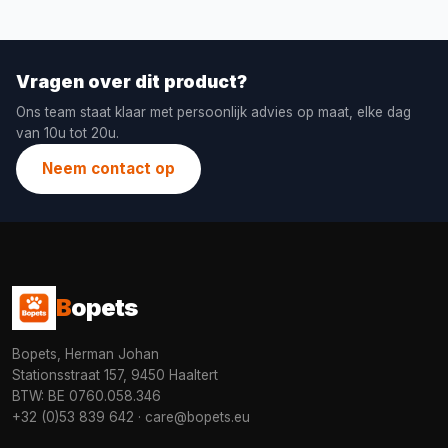
Vragen over dit product?
Ons team staat klaar met persoonlijk advies op maat, elke dag
van 10u tot 20u.
Neem contact op
B
opets
Bopets, Herman Johan
Stationsstraat 157, 9450 Haaltert
BTW: BE 0760.058.346
+32 (0)53 839 642
·
care@bopets.eu