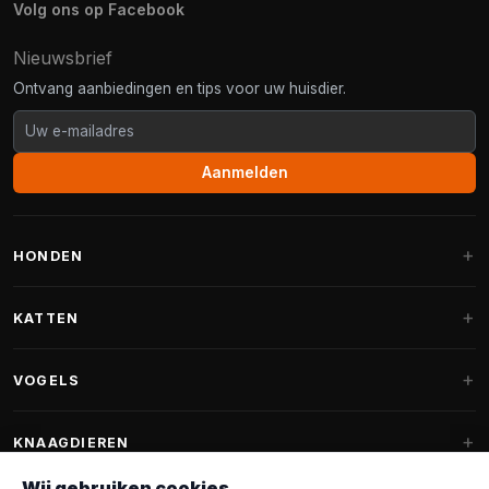
Volg ons op Facebook
Nieuwsbrief
Ontvang aanbiedingen en tips voor uw huisdier.
Aanmelden
HONDEN
Hondenmanden
KATTEN
Hondenkussens
Krabpalen
VOGELS
Fantail hondenmanden
Krabpaal grote katten
Hondenvoer
Parkieten
KNAAGDIEREN
Krabpalen voor Maine Coon
Hondensnoepjes & Snacks
Vogelvoer binnenvogels
Wij gebruiken cookies