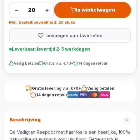
−
+
In winkelwagen
Min. bestelhoeveelheid: 20 stuks
Toevoegen aan favorieten
Leverbaar: levertijd 2-5 werkdagen
Veilig betalen
Gratis v.a. €70*
14 dagen retour
Gratis levering v.a. €70*
Veilig betalen
14 dagen retour
VISA
Bancontact
iDEAL
Beschrijving
De Vadigran Reepoot met haar los is een heerlijke, 100%
natuurlijke kauwsnack voor uw hond. Deze snack is