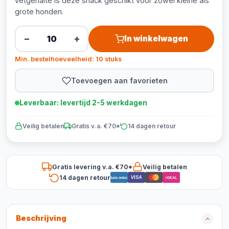
vetgehalte is deze snack geschikt voor zowel kleine als
grote honden.
−
+
In winkelwagen
Min. bestelhoeveelheid: 10 stuks
Toevoegen aan favorieten
Leverbaar: levertijd 2-5 werkdagen
Veilig betalen
Gratis v.a. €70*
14 dagen retour
Gratis levering v.a. €70*
Veilig betalen
14 dagen retour
VISA
Bancontact
iDEAL
Beschrijving