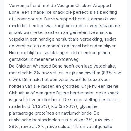
Verwen je hond met de Vadigran Chicken Wrapped
Bone, een smakelijke snack die perfect is als beloning
of tussendoortje. Deze wrapped bone is gemaakt van
runderhuid en kip, wat zorgt voor een onweerstaanbare
smaak waar elke hond van zal genieten. De snack is
verpakt in een handige hersluitbare verpakking, zodat
de versheid en de aroma's optimaal behouden blijven.
Hierdoor blijft de snack langer lekker en kun je hem
gemakkelijk meenemen onderweg.
De Chicken Wrapped Bone heeft een laag vetgehalte,
met slechts 2% ruw vet, en is rijk aan eiwitten (88% ruw
eiwit). Dit maakt het een verantwoorde keuze voor
honden van alle rassen en groottes. Of je nu een kleine
Chihuahua of een grote Duitse herder hebt, deze snack
is geschikt voor elke hond. De samenstelling bestaat uit
runderhuid (61,35%), kip (35,26%), glycerine,
plantaardige proteïnes en natriumchloride. De
analytische bestanddelen zijn: ruw vet 2%, ruw eiwit
88%, ruwe as 2%, ruwe celstof 1% en vochtgehalte