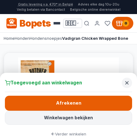
Gratis levering v.a. €70* in België
Advies elke dag 10u-20u
Veilig betalen via Bancontact
Belgische online dierenwinkel
Bopets
🇧🇪
0
Home
Honden
Hondensnoepjes
Vadigran Chicken Wrapped Bone
Toegevoegd aan winkelwagen
Afrekenen
Winkelwagen bekijken
Verder winkelen