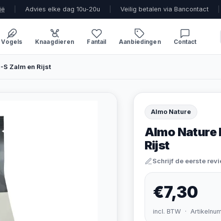
ië
|
Advies elke dag 10u-20u
|
Veilig betalen via Bancontact
|
Vogels
Knaagdieren
Fantail
Aanbiedingen
Contact
-S Zalm en Rijst
Almo Nature
Almo Nature 
Rijst
Schrijf de eerste rev
€7,30
incl. BTW · Artikelnu