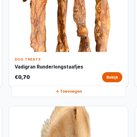
DOG TREATS
Vadigran Runderlongstaafjes
€0,70
Bekijk
Toevoegen