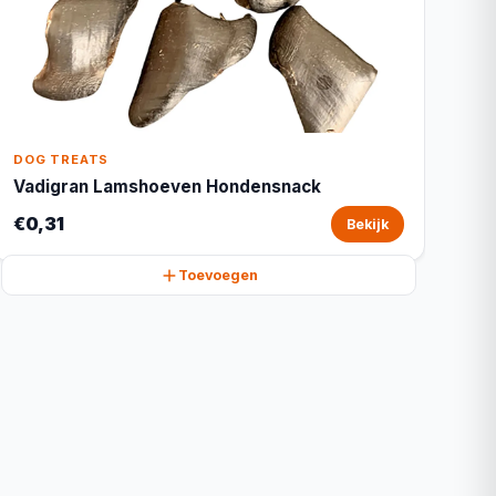
DOG TREATS
Vadigran Lamshoeven Hondensnack
€0,31
Bekijk
Toevoegen