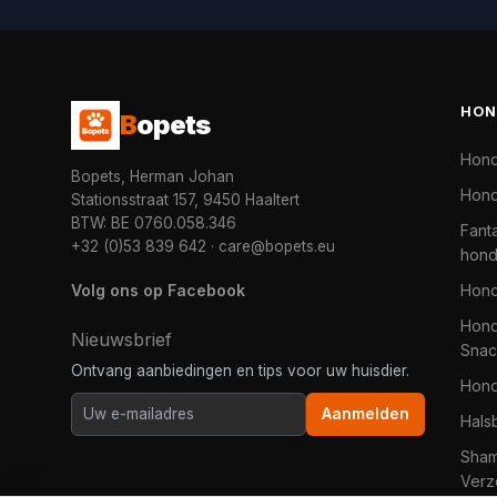
HON
B
opets
Hon
Bopets, Herman Johan
Hond
Stationsstraat 157, 9450 Haaltert
BTW: BE 0760.058.346
Fanta
+32 (0)53 839 642
·
care@bopets.eu
hon
Volg ons op Facebook
Hon
Hond
Nieuwsbrief
Snac
Ontvang aanbiedingen en tips voor uw huisdier.
Hon
Aanmelden
Hals
Sha
Verz