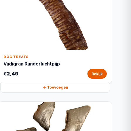
DOG TREATS
Vadigran Runderluchtpijp
€2,49
Bekijk
Toevoegen