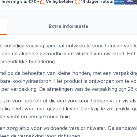
s levering v.a. €70*
Veilig betalen
14 dagen retour
VISA
Bancontact
Extra informatie
 volledige voeding speciaal ontwikkeld voor honden van kle
gt aan de algehele gezondheid en vitaliteit van uw hond. H
vriendelijke benadering.
md op de behoeften van kleine honden, met een verpakkin
teerbare koolhydraatbron. Het product is ontworpen om te 
 per verpakking. De afmetingen van de verpakking zijn 26
 zijn voor granen of die een voorkeur hebben voor vis als e
nodig heeft voor een gezond leven. Dankzij de zorgvuldig g
ende vacht en een gezonde huid.
n zorg altijd voor voldoende vers drinkwater. De aanbevole
pleeg de verpakking voor richtlijnen.