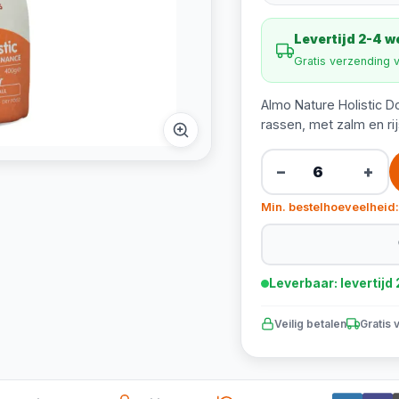
Levertijd 2-4 
Gratis verzending 
Almo Nature Holistic D
rassen, met zalm en rij
−
+
Min. bestelhoeveelheid:
Leverbaar: levertij
Veilig betalen
Gratis 