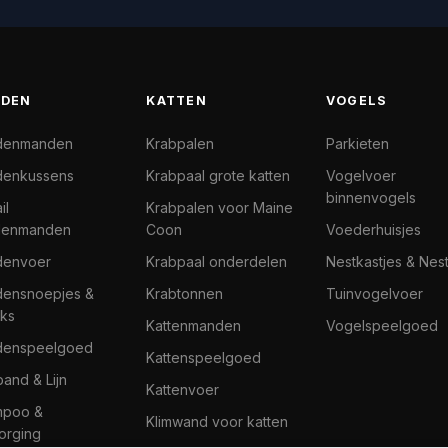
DEN
KATTEN
VOGELS
denmanden
Krabpalen
Parkieten
enkussens
Krabpaal grote katten
Vogelvoer
binnenvogels
il
Krabpalen voor Maine
denmanden
Coon
Voederhuisjes
denvoer
Krabpaal onderdelen
Nestkastjes & Nes
ensnoepjes &
Krabtonnen
Tuinvogelvoer
ks
Kattenmanden
Vogelspeelgoed
denspeelgoed
Kattenspeelgoed
band & Lijn
Kattenvoer
mpoo &
Klimwand voor katten
orging