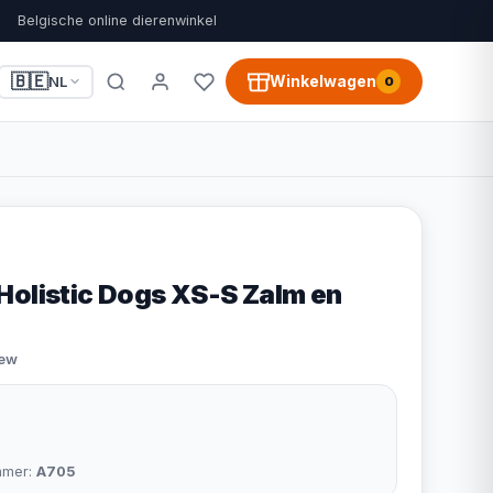
Belgische online dierenwinkel
🇧🇪
Winkelwagen
NL
0
Holistic Dogs XS-S Zalm en
iew
mmer:
A705