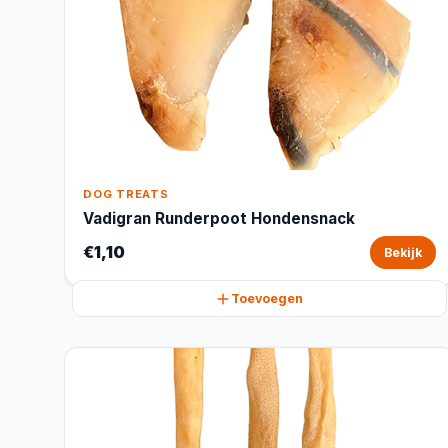
DOG TREATS
Vadigran Runderpoot Hondensnack
€1,10
Bekijk
Toevoegen