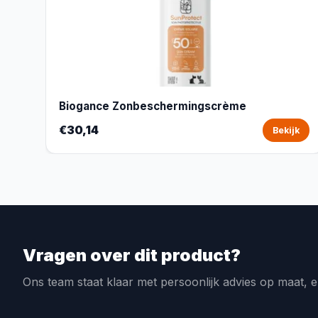
Biogance Zonbeschermingscrème
€30,14
Bekijk
Vragen over dit product?
Ons team staat klaar met persoonlijk advies op maat, e