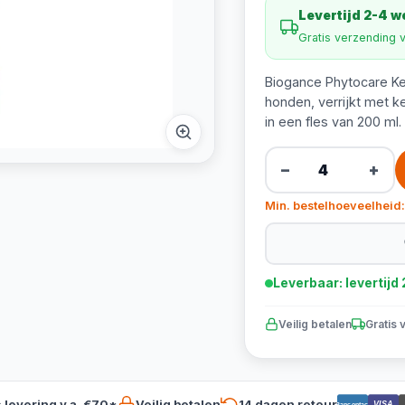
Levertijd 2-4 
Gratis verzending 
Biogance Phytocare Ke
honden, verrijkt met k
in een fles van 200 ml.
−
+
Min. bestelhoeveelheid:
Leverbaar: levertij
Veilig betalen
Gratis 
s levering v.a. €70*
Veilig betalen
14 dagen retour
VISA
Bancontact