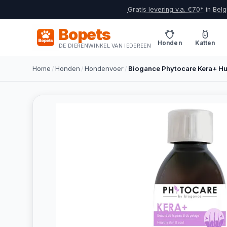
Gratis levering v.a. €70* in Belg
Bopets
Honden
Katten
DE DIERENWINKEL VAN IEDEREEN
Home
/
Honden
/
Hondenvoer
/
Biogance Phytocare Kera+ Hu