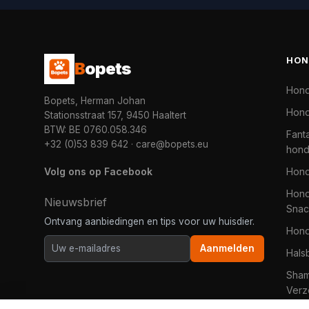
HON
B
opets
Hon
Bopets, Herman Johan
Hond
Stationsstraat 157, 9450 Haaltert
BTW: BE 0760.058.346
Fanta
+32 (0)53 839 642
·
care@bopets.eu
hon
Volg ons op Facebook
Hon
Hond
Nieuwsbrief
Snac
Ontvang aanbiedingen en tips voor uw huisdier.
Hon
Aanmelden
Hals
Sha
Verz