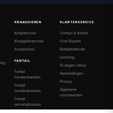
KNAAGDIEREN
KLANTENSERVICE
Konijnenvoer
Contact & Advies
Knaagdierenvoer
Over Bopets
Accessoires
Betaalmethode
Levering
FANTAIL
ting
14 dagen retour
Fantail
Aanbiedingen
hondenmanden
Privacy
Fantail
Algemene
hondenkussens
voorwaarden
Fantail
vervanghoezen
Cat Climb Fantail