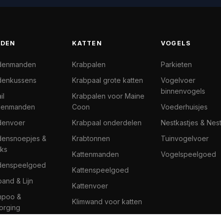
DEN
KATTEN
VOGELS
denmanden
Krabpalen
Parkieten
enkussens
Krabpaal grote katten
Vogelvoer
binnenvogels
il
Krabpalen voor Maine
denmanden
Coon
Voederhuisjes
denvoer
Krabpaal onderdelen
Nestkastjes & Nes
ensnoepjes &
Krabtonnen
Tuinvogelvoer
ks
Kattenmanden
Vogelspeelgoed
denspeelgoed
Kattenspeelgoed
band & Lijn
Kattenvoer
mpoo &
Klimwand voor katten
orging