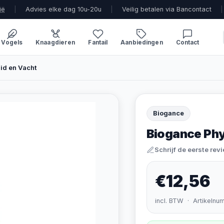
ië
|
Advies elke dag 10u-20u
|
Veilig betalen via Bancontact
|
Vogels
Knaagdieren
Fantail
Aanbiedingen
Contact
id en Vacht
Biogance
Biogance Phy
Schrijf de eerste rev
€12,56
incl. BTW · Artikelnu