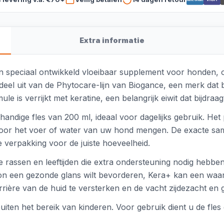
Extra informatie
n speciaal ontwikkeld vloeibaar supplement voor honden,
eel uit van de Phytocare-lijn van Biogance, een merk dat b
e is verrijkt met keratine, een belangrijk eiwit dat bijdraa
ndige fles van 200 ml, ideaal voor dagelijks gebruik. Het 
oor het voer of water van uw hond mengen. De exacte same
 verpakking voor de juiste hoeveelheid.
e rassen en leeftijden die extra ondersteuning nodig hebbe
n een gezonde glans wilt bevorderen, Kera+ kan een waardev
rière van de huid te versterken en de vacht zijdezacht en
iten het bereik van kinderen. Voor gebruik dient u de fles g