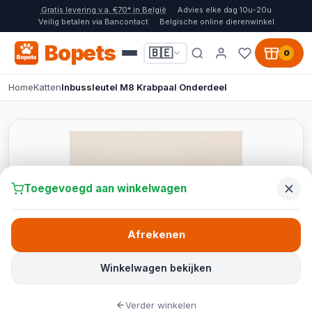
Gratis levering v.a. €70* in België
Advies elke dag 10u-20u
Veilig betalen via Bancontact
Belgische online dierenwinkel
Bopets
🇧🇪
0
Home
Katten
Inbussleutel M8 Krabpaal Onderdeel
Toegevoegd aan winkelwagen
Afrekenen
Winkelwagen bekijken
Verder winkelen