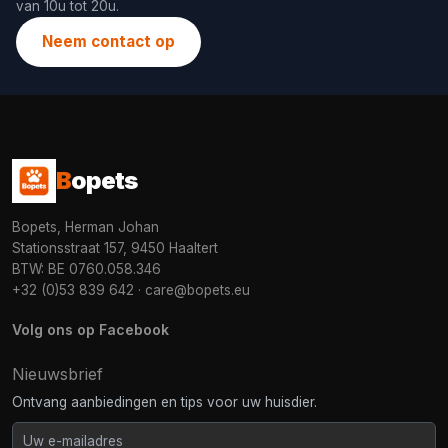
van 10u tot 20u.
Neem contact op
B
opets
Bopets, Herman Johan
Stationsstraat 157, 9450 Haaltert
BTW: BE 0760.058.346
+32 (0)53 839 642
·
care@bopets.eu
Volg ons op Facebook
Nieuwsbrief
Ontvang aanbiedingen en tips voor uw huisdier.