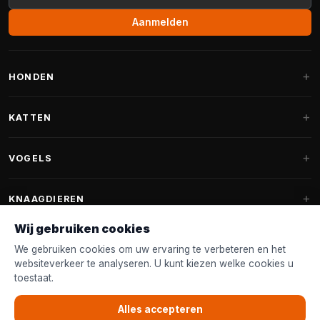
Aanmelden
HONDEN
Hondenmanden
KATTEN
Hondenkussens
Krabpalen
VOGELS
Fantail hondenmanden
Krabpaal grote katten
Hondenvoer
Parkieten
KNAAGDIEREN
Krabpalen voor Maine Coon
Hondensnoepjes & Snacks
Vogelvoer binnenvogels
Wij gebruiken cookies
Krabpaal onderdelen
Konijnenvoer
Hondenspeelgoed
Voederhuisjes
We gebruiken cookies om uw ervaring te verbeteren en het
FANTAIL
Krabtonnen
Knaagdierenvoer
websiteverkeer te analyseren. U kunt kiezen welke cookies u
Halsband & Lijn
Nestkastjes & Nesting
toestaat.
Kattenmanden
Accessoires
Fantail hondenmanden
KLANTENSERVICE
Shampoo & Verzorging
Tuinvogelvoer
Kattenspeelgoed
Alles accepteren
Fantail hondenkussens