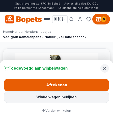
Gratis levering v.a. €70* in België
Advies elke dag 10u-20u
Veilig betalen via Bancontact
Belgische online dierenwinkel
Bopets
🇧🇪
0
Home
Honden
Hondensnoepjes
Vadigran Kamelenpens - Natuurlijke Hondensnack
Toegevoegd aan winkelwagen
Afrekenen
Winkelwagen bekijken
Verder winkelen