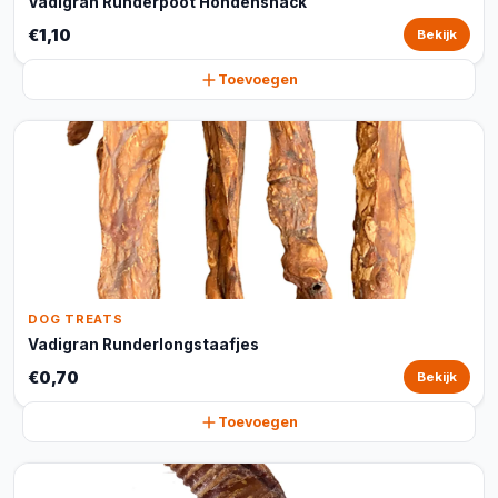
Vadigran Runderpoot Hondensnack
€1,10
Bekijk
Toevoegen
DOG TREATS
Vadigran Runderlongstaafjes
€0,70
Bekijk
Toevoegen