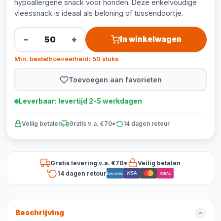
hypoallergene snack voor honden. Deze enkelvoudige
vleessnack is ideaal als beloning of tussendoortje.
−
+
In winkelwagen
Min. bestelhoeveelheid: 50 stuks
Toevoegen aan favorieten
Leverbaar: levertijd 2-5 werkdagen
Veilig betalen
Gratis v.a. €70*
14 dagen retour
Gratis levering v.a. €70*
Veilig betalen
14 dagen retour
VISA
Bancontact
iDEAL
Beschrijving