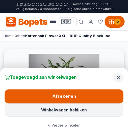
Gratis levering v.a. €70* in België
Advies elke dag 10u-20u
Veilig betalen via Bancontact
Belgische online dierenwinkel
Bopets
🇧🇪
0
Home
Katten
Kattenbak Flower XXL – RHR Quality Blackline
Toegevoegd aan winkelwagen
Afrekenen
Winkelwagen bekijken
Verder winkelen