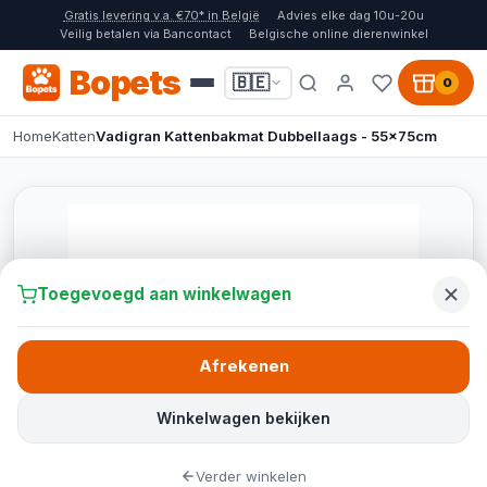
Gratis levering v.a. €70* in België
Advies elke dag 10u-20u
Veilig betalen via Bancontact
Belgische online dierenwinkel
Bopets
🇧🇪
0
Home
Katten
Vadigran Kattenbakmat Dubbellaags - 55x75cm
Toegevoegd aan winkelwagen
Afrekenen
Winkelwagen bekijken
Verder winkelen