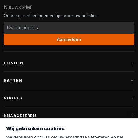
Nieuwsbrief
Ontvang aanbiedingen en tips voor uw huisdier.
Aanmelden
HONDEN
Hondenmanden
KATTEN
Hondenkussens
Krabpalen
VOGELS
Fantail hondenmanden
Krabpaal grote katten
Hondenvoer
Parkieten
KNAAGDIEREN
Krabpalen voor Maine Coon
Hondensnoepjes & Snacks
Vogelvoer binnenvogels
Wij gebruiken cookies
Krabpaal onderdelen
Konijnenvoer
Hondenspeelgoed
Voederhuisjes
We gebruiken cookies om uw ervaring te verbeteren en het