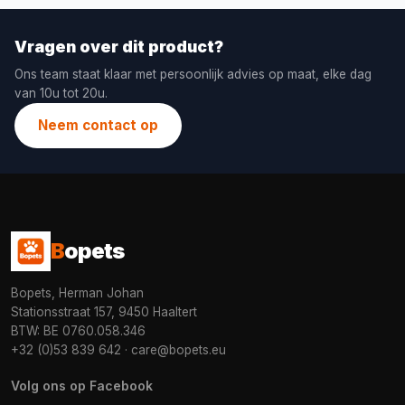
Vragen over dit product?
Ons team staat klaar met persoonlijk advies op maat, elke dag
van 10u tot 20u.
Neem contact op
B
opets
Bopets, Herman Johan
Stationsstraat 157, 9450 Haaltert
BTW: BE 0760.058.346
+32 (0)53 839 642
·
care@bopets.eu
Volg ons op Facebook