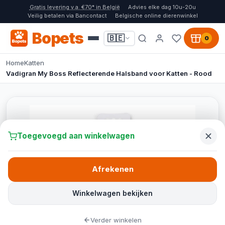
Gratis levering v.a. €70* in België
Advies elke dag 10u-20u
Veilig betalen via Bancontact
Belgische online dierenwinkel
Bopets
🇧🇪
0
Home
Katten
Vadigran My Boss Reflecterende Halsband voor Katten - Rood
Toegevoegd aan winkelwagen
Afrekenen
Winkelwagen bekijken
Verder winkelen