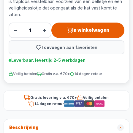
is traploos verstelbaar, voorzien van een belletje en een
veiligheidsslotje dat opengaat als de kat vast komt te
zitten.
−
+
In winkelwagen
Toevoegen aan favorieten
Leverbaar: levertijd 2-5 werkdagen
Veilig betalen
Gratis v.a. €70*
14 dagen retour
Gratis levering v.a. €70*
Veilig betalen
14 dagen retour
VISA
Bancontact
iDEAL
Beschrijving