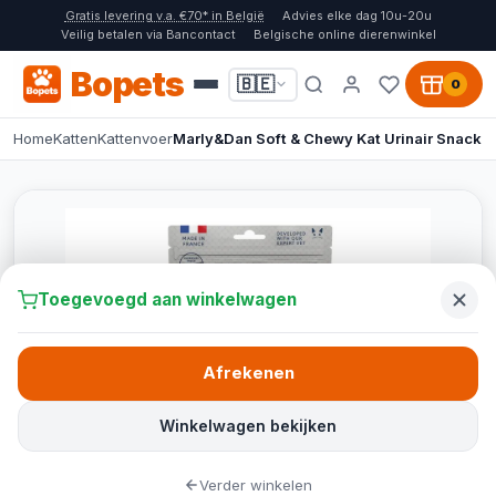
Gratis levering v.a. €70* in België
Advies elke dag 10u-20u
Veilig betalen via Bancontact
Belgische online dierenwinkel
Bopets
🇧🇪
0
Home
Katten
Kattenvoer
Marly&Dan Soft & Chewy Kat Urinair Snack
Toegevoegd aan winkelwagen
Afrekenen
Winkelwagen bekijken
Verder winkelen