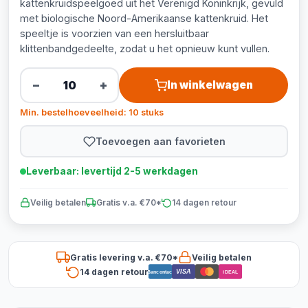
kattenkruidspeelgoed uit het Verenigd Koninkrijk, gevuld
met biologische Noord-Amerikaanse kattenkruid. Het
speeltje is voorzien van een hersluitbaar
klittenbandgedeelte, zodat u het opnieuw kunt vullen.
−
+
In winkelwagen
Min. bestelhoeveelheid: 10 stuks
Toevoegen aan favorieten
Leverbaar: levertijd 2-5 werkdagen
Veilig betalen
Gratis v.a. €70*
14 dagen retour
Gratis levering v.a. €70*
Veilig betalen
14 dagen retour
VISA
Bancontact
iDEAL