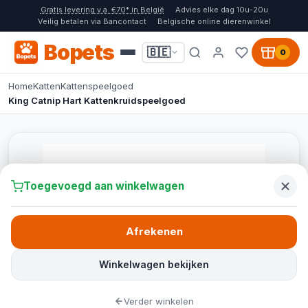
Gratis levering v.a. €70* in België
Advies elke dag 10u-20u
Veilig betalen via Bancontact
Belgische online dierenwinkel
Bopets
🇧🇪
0
Home
Katten
Kattenspeelgoed
King Catnip Hart Kattenkruidspeelgoed
Toegevoegd aan winkelwagen
Afrekenen
Winkelwagen bekijken
Verder winkelen