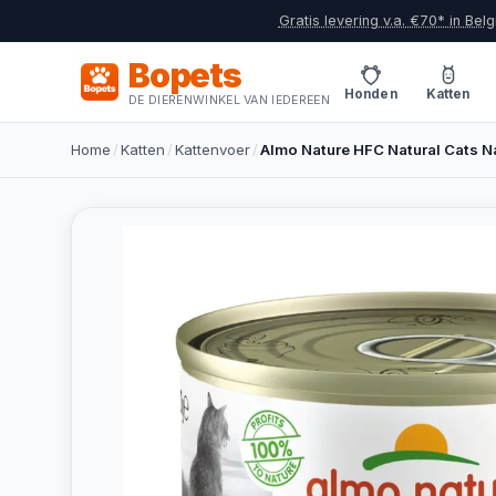
Gratis levering v.a. €70* in Belg
Bopets
Honden
Katten
DE DIERENWINKEL VAN IEDEREEN
Home
/
Katten
/
Kattenvoer
/
Almo Nature HFC Natural Cats Nat