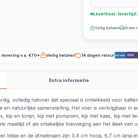
Leverbaar: levertij
Veilig betalen
Gratis 
s levering v.a. €70*
Veilig betalen
14 dagen retour
VISA
Bancontact
Extra informatie
g, volledig natvoer dat speciaal is ontwikkeld voor katten
re en natuurlijke samenstelling. Het voer is verkrijgbaar in
s, kip en tonijn, kip met pompoen, kip met kaas, kip met lev
le maaltijd of als smakelijke toevoeging aan het dieet van u
er blikje en de afmetingen zijn 3,4 cm hoog, 6,7 cm lang en