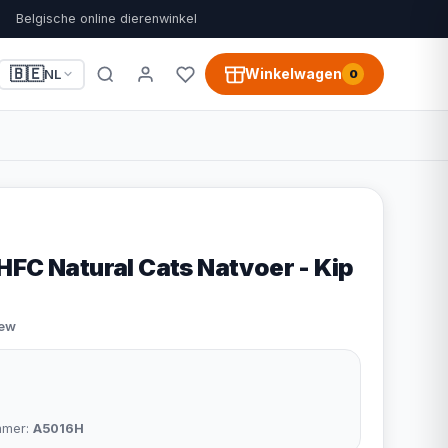
Belgische online dierenwinkel
🇧🇪
Winkelwagen
NL
0
HFC Natural Cats Natvoer - Kip
iew
mmer:
A5016H