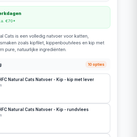
werkdagen
v.a. €70*
l Cats is een volledig natvoer voor katten,
e smaken zoals kipfilet, kippenboutvlees en kip met
m pure, natuurlijke ingrediënten.
g
10 opties
FC Natural Cats Natvoer - Kip - kip met lever
m
FC Natural Cats Natvoer - Kip - rundvlees
m