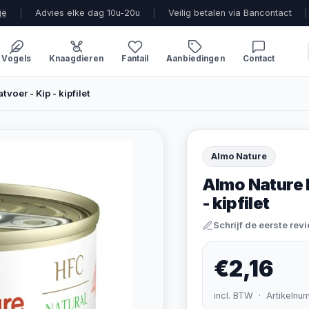
ië
|
Advies elke dag 10u-20u
|
Veilig betalen via Bancontact
|
Vogels
Knaagdieren
Fantail
Aanbiedingen
Contact
voer - Kip - kipfilet
Almo Nature
Almo Nature 
- kipfilet
Schrijf de eerste rev
€2,16
incl. BTW · Artikelnu