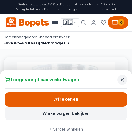
Gratis levering v.a. €70* in België
Advies elke dag 10u-20u
Veilig betalen via Bancontact
Belgische online dierenwinkel
Bopets
🇧🇪
0
Home
Knaagdieren
Knaagdierenvoer
Esve Wo-Bo Knaagdierbroodjes S
Toegevoegd aan winkelwagen
Afrekenen
Winkelwagen bekijken
Verder winkelen