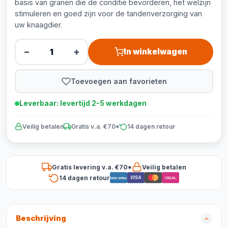
basis van granen die de conditie bevorderen, het welzijn
stimuleren en goed zijn voor de tandenverzorging van
uw knaagdier.
−
+
In winkelwagen
Toevoegen aan favorieten
Leverbaar: levertijd 2-5 werkdagen
Veilig betalen
Gratis v.a. €70*
14 dagen retour
Gratis levering v.a. €70*
Veilig betalen
14 dagen retour
VISA
Bancontact
iDEAL
Beschrijving