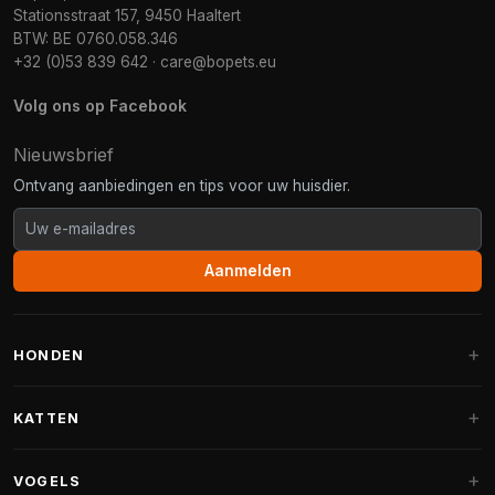
Stationsstraat 157, 9450 Haaltert
BTW: BE 0760.058.346
+32 (0)53 839 642
·
care@bopets.eu
Volg ons op Facebook
Nieuwsbrief
Ontvang aanbiedingen en tips voor uw huisdier.
Aanmelden
HONDEN
Hondenmanden
KATTEN
Hondenkussens
Krabpalen
VOGELS
Fantail hondenmanden