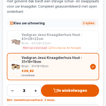
met golvend dak biedt een stevige schuil- en slaapplaats
voor uw knaagdier. Compleet geassembleerd met open
onderkant.
Kies uw uitvoering
2 opties
Vadigran Jessi Knaagdierhuis Hout -
43x28x22cm
Bruin · 43x28x22cm
Niet op voorraad
Hou mij op de hoogte
Vadigran Jessi Knaagdierhuis Hout -
31x19x19cm
Bruin · 31x19x19cm
€26,82
Leverbaar
−
+
In winkelwagen
Min. bestelhoeveelheid: 3 stuks