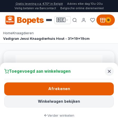
Gratis levering v.a. €70* in België
Advies elke dag 10u-20u
Veilig betalen via Bancontact
Belgische online dierenwinkel
Bopets
🇧🇪
0
Home
Knaagdieren
Vadigran Jessi Knaagdierhuis Hout - 31x19x19cm
Toegevoegd aan winkelwagen
Afrekenen
Winkelwagen bekijken
Verder winkelen