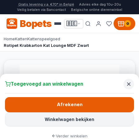
Gratis levering v.a. €70* in België
Advies elke dag 10u-20u
Veilig betalen via Bancontact
Belgische online dierenwinkel
Bopets
🇧🇪
0
Home
Katten
Kattenspeelgoed
Rotipet Krabkarton Kat Lounge MDF Zwart
Toegevoegd aan winkelwagen
Afrekenen
Winkelwagen bekijken
Verder winkelen