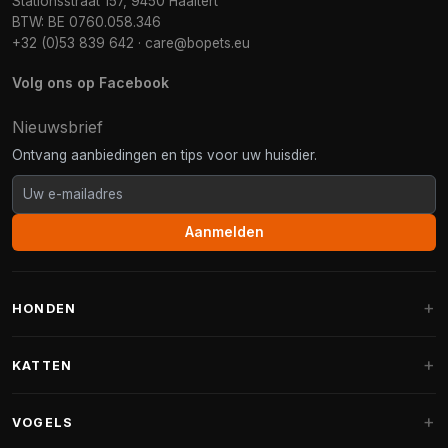
Stationsstraat 157, 9450 Haaltert
BTW: BE 0760.058.346
+32 (0)53 839 642
·
care@bopets.eu
Volg ons op Facebook
Nieuwsbrief
Ontvang aanbiedingen en tips voor uw huisdier.
Aanmelden
HONDEN
Hondenmanden
KATTEN
Hondenkussens
Krabpalen
VOGELS
Fantail hondenmanden