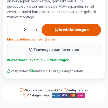
en loungeplek voor katten, gemaakt van 100%
gerecycled karton met stevige MDF-zijpanelen in het
zwart. Inclusief kattenkruid en direct klaar voor gebruik
zonder montage.
−
+
In winkelwagen
Min. bestelhoeveelheid: 2 stuks
Toevoegen aan favorieten
Leverbaar: levertijd 2-5 werkdagen
Veilig betalen
Gratis v.a. €70*
14 dagen retour
Gratis levering v.a. €70*
Veilig betalen
14 dagen retour
VISA
Bancontact
iDEAL