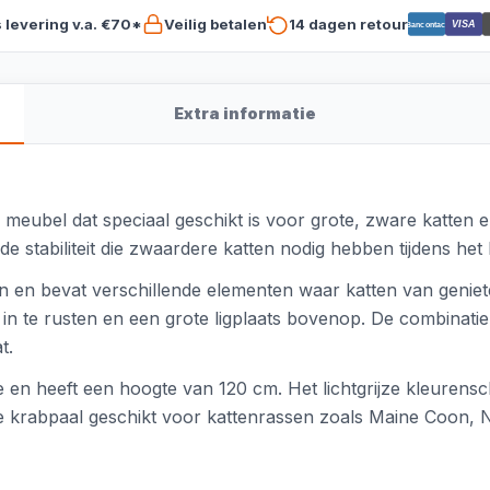
s levering v.a. €70*
Veilig betalen
14 dagen retour
VISA
Bancontact
Extra informatie
g meubel dat speciaal geschikt is voor grote, zware katten e
de stabiliteit die zwaardere katten nodig hebben tijdens he
sign en bevat verschillende elementen waar katten van genie
in te rusten en een grote ligplaats bovenop. De combinati
t.
 en heeft een hoogte van 120 cm. Het lichtgrijze kleurensc
eze krabpaal geschikt voor kattenrassen zoals Maine Coon, 