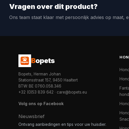
Vragen over dit product?
Ons team staat klaar met persoonlijk advies op maat, e
HON
B
opets
Hon
Bopets, Herman Johan
Hond
Stationsstraat 157, 9450 Haaltert
BTW: BE 0760.058.346
Fanta
+32 (0)53 839 642
·
care@bopets.eu
hon
Volg ons op Facebook
Hon
Hond
Nieuwsbrief
Snac
Ontvang aanbiedingen en tips voor uw huisdier.
Hon