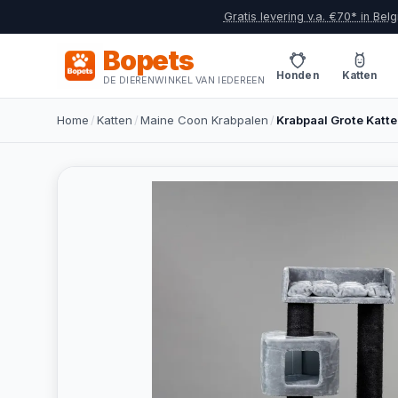
Gratis levering v.a. €70* in Belg
Bopets
Honden
Katten
DE DIERENWINKEL VAN IEDEREEN
Home
/
Katten
/
Maine Coon Krabpalen
/
Krabpaal Grote Katte