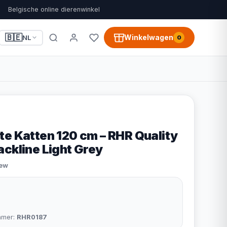
Belgische online dierenwinkel
🇧🇪
Winkelwagen
NL
0
te Katten 120 cm – RHR Quality
ckline Light Grey
iew
9
mmer:
RHR0187