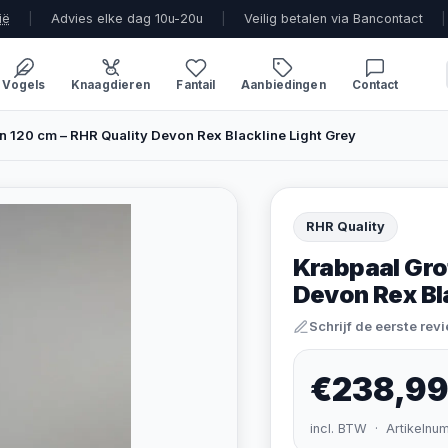
ië
|
Advies elke dag 10u-20u
|
Veilig betalen via Bancontact
|
Vogels
Knaagdieren
Fantail
Aanbiedingen
Contact
n 120 cm – RHR Quality Devon Rex Blackline Light Grey
RHR Quality
Krabpaal Gro
Devon Rex Bla
Schrijf de eerste rev
€238,9
incl. BTW · Artikelnu