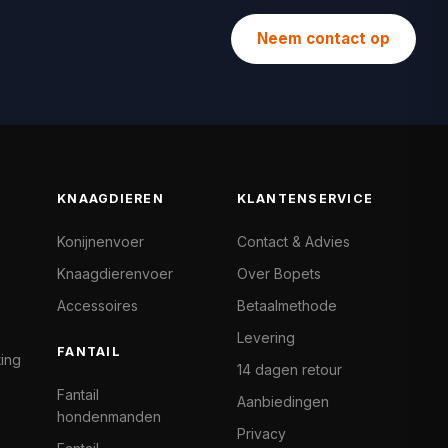
Neem contact op
KNAAGDIEREN
KLANTENSERVICE
Konijnenvoer
Contact & Advies
Knaagdierenvoer
Over Bopets
Accessoires
Betaalmethode
Levering
FANTAIL
ting
14 dagen retour
Fantail
Aanbiedingen
hondenmanden
Privacy