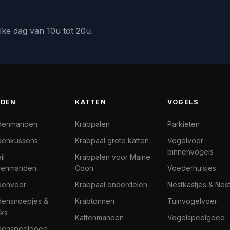
lke dag van 10u tot 20u.
DEN
KATTEN
VOGELS
denmanden
Krabpalen
Parkieten
enkussens
Krabpaal grote katten
Vogelvoer
binnenvogels
il
Krabpalen voor Maine
denmanden
Coon
Voederhuisjes
denvoer
Krabpaal onderdelen
Nestkastjes & Nes
ensnoepjes &
Krabtonnen
Tuinvogelvoer
ks
Kattenmanden
Vogelspeelgoed
denspeelgoed