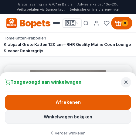
Gratis levering v.a. €70* in België
Advies elke dag 10u-20u
Veilig betalen via Bancontact
Belgische online dierenwinkel
Bopets
🇧🇪
0
Home
Katten
Krabpalen
Krabpaal Grote Katten 120 cm – RHR Quality Maine Coon Lounge
Sleeper Donkergrijs
Toegevoegd aan winkelwagen
Afrekenen
Winkelwagen bekijken
Verder winkelen