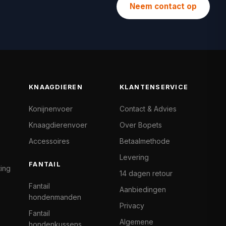
Neem contact op
KNAAGDIEREN
KLANTENSERVICE
Konijnenvoer
Contact & Advies
Knaagdierenvoer
Over Bopets
Accessoires
Betaalmethode
Levering
FANTAIL
ting
14 dagen retour
Fantail
Aanbiedingen
hondenmanden
Privacy
Fantail
Algemene
hondenkussens