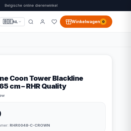
Belgische online dierenwinkel
🇧🇪
Winkelwagen
NL
0
ne Coon Tower Blackline
5 cm – RHR Quality
iew
9
mmer:
RHR0048-C-CROWN