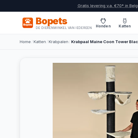
Gratis levering v.a. €70* in Belg
Bopets
Honden
Katten
DE DIERENWINKEL VAN IEDEREEN
Home
/
Katten
/
Krabpalen
/
Krabpaal Maine Coon Tower Blac