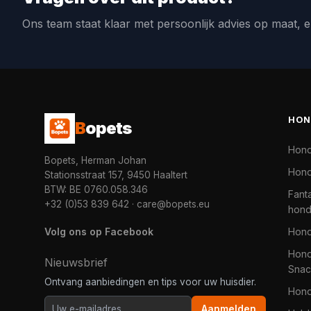
Ons team staat klaar met persoonlijk advies op maat, e
HON
B
opets
Hon
Bopets, Herman Johan
Hond
Stationsstraat 157, 9450 Haaltert
BTW: BE 0760.058.346
Fanta
+32 (0)53 839 642
·
care@bopets.eu
hon
Volg ons op Facebook
Hon
Hond
Nieuwsbrief
Snac
Ontvang aanbiedingen en tips voor uw huisdier.
Hon
Aanmelden