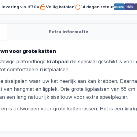
s levering v.a. €70*
Veilig betalen
14 dagen retour
VISA
Bancontact
Extra informatie
wn voor grote katten
stevige plafondhoge
krabpaal
die speciaal geschikt is voor
ot comfortabele rustplaatsen.
ne sisalpalen waar uw kat heerlijk aan kan krabben. Daarn
 van hangmat en ligplek. Drie grote ligplaatsen van 55 cm
an een lang natuurlijk sisaltouw voor extra speelplezier.
n is ontworpen voor grote kattenrassen. Het is een
krab