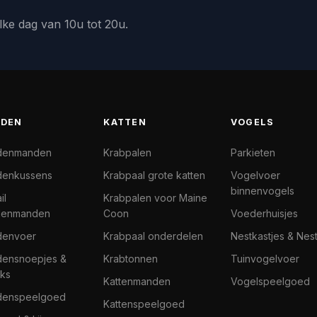
lke dag van 10u tot 20u.
DEN
KATTEN
VOGELS
denmanden
Krabpalen
Parkieten
enkussens
Krabpaal grote katten
Vogelvoer
binnenvogels
il
Krabpalen voor Maine
denmanden
Coon
Voederhuisjes
denvoer
Krabpaal onderdelen
Nestkastjes & Nes
ensnoepjes &
Krabtonnen
Tuinvogelvoer
ks
Kattenmanden
Vogelspeelgoed
denspeelgoed
Kattenspeelgoed