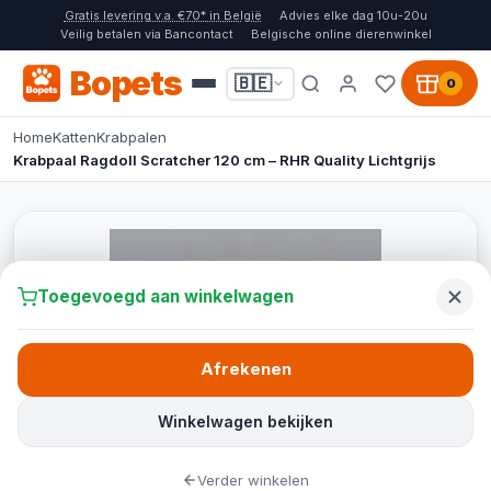
Gratis levering v.a. €70* in België
Advies elke dag 10u-20u
Veilig betalen via Bancontact
Belgische online dierenwinkel
Bopets
🇧🇪
0
Home
Katten
Krabpalen
Krabpaal Ragdoll Scratcher 120 cm – RHR Quality Lichtgrijs
Toegevoegd aan winkelwagen
Afrekenen
Winkelwagen bekijken
Verder winkelen