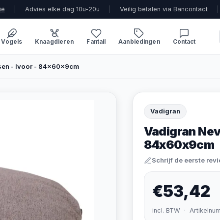
ië
|
Advies elke dag 10u-20u
|
Veilig betalen via Bancontact
|
Vogels
Knaagdieren
Fantail
Aanbiedingen
Contact
sen - Ivoor - 84x60x9cm
Vadigran
Vadigran Nev
84x60x9cm
Schrijf de eerste rev
€53,42
incl. BTW · Artikelnu