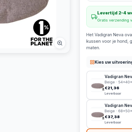
Levertijd 2-4 
Gratis verzending 
Het Vadigran Neva ovaa
kussen voor je hond, g
maten.
Kies uw uitvoerin
Vadigran Nev
Beige · 54x40
€21,36
Leverbaar
Vadigran Nev
Beige · 68x50
€37,38
Leverbaar