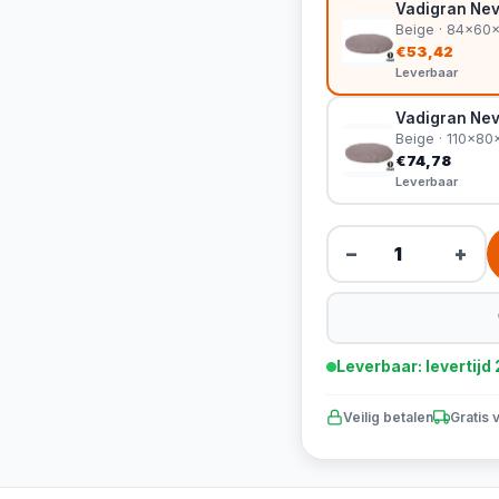
Vadigran Nev
Beige · 84x60
€53,42
Leverbaar
Vadigran Nev
Beige · 110x8
€74,78
Leverbaar
−
+
Leverbaar: levertij
Veilig betalen
Gratis 