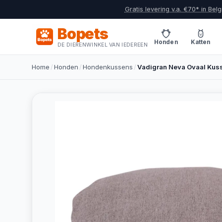
Gratis levering v.a. €70* in Belg
Bopets
Honden
Katten
DE DIERENWINKEL VAN IEDEREEN
Home
/
Honden
/
Hondenkussens
/
Vadigran Neva Ovaal Kus