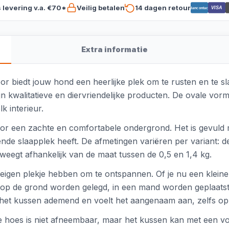
s levering v.a. €70*
Veilig betalen
14 dagen retour
VISA
Bancontact
Extra informatie
or biedt jouw hond een heerlijke plek om te rusten en te sl
 kwalitatieve en diervriendelijke producten. De ovale vorm
k interieur.
voor een zachte en comfortabele ondergrond. Het is gevuld 
ende slaapplek heeft. De afmetingen variëren per variant: d
 weegt afhankelijk van de maat tussen de 0,5 en 1,4 kg.
 eigen plekje hebben om te ontspannen. Of je nu een kleine 
p de grond worden gelegd, in een mand worden geplaatst
 is het kussen ademend en voelt het aangenaam aan, zelfs 
e hoes is niet afneembaar, maar het kussen kan met een 