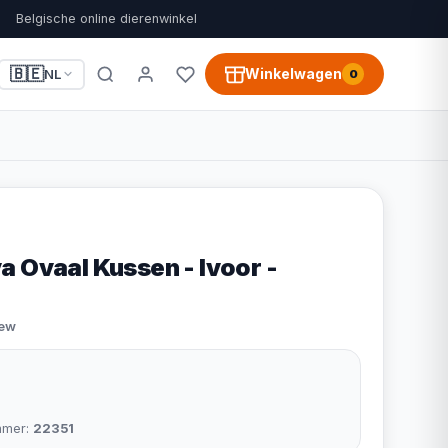
Belgische online dierenwinkel
🇧🇪
Winkelwagen
NL
0
a Ovaal Kussen - Ivoor -
iew
mmer:
22351