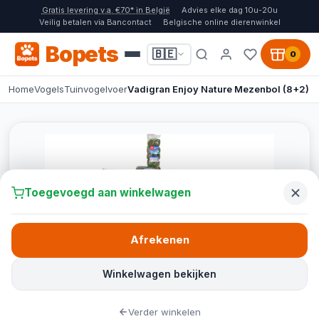
Gratis levering v.a. €70* in België
Advies elke dag 10u-20u
Veilig betalen via Bancontact
Belgische online dierenwinkel
Bopets
🇧🇪
0
Home
Vogels
Tuinvogelvoer
Vadigran Enjoy Nature Mezenbol (8+2)
Toegevoegd aan winkelwagen
Afrekenen
Winkelwagen bekijken
Verder winkelen