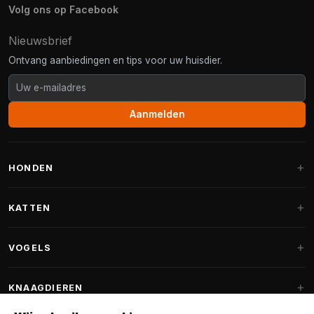
Volg ons op Facebook
Nieuwsbrief
Ontvang aanbiedingen en tips voor uw huisdier.
Aanmelden
HONDEN
Hondenmanden
KATTEN
Hondenkussens
Krabpalen
VOGELS
Fantail hondenmanden
Krabpaal grote katten
Hondenvoer
Parkieten
KNAAGDIEREN
Krabpalen voor Maine Coon
Hondensnoepjes & Snacks
Vogelvoer binnenvogels