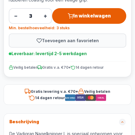
−
+
In winkelwagen
Min. bestelhoeveelheid: 3 stuks
Toevoegen aan favorieten
Leverbaar: levertijd 2-5 werkdagen
Veilig betalen
Gratis v.a. €70*
14 dagen retour
Gratis levering v.a. €70*
Veilig betalen
14 dagen retour
VISA
Bancontact
iDEAL
Beschrijving
De Vadigran Nagelknipper L is speciaal ontworpen voor