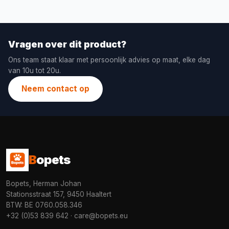
Vragen over dit product?
Ons team staat klaar met persoonlijk advies op maat, elke dag
van 10u tot 20u.
Neem contact op
B
opets
Bopets, Herman Johan
Stationsstraat 157, 9450 Haaltert
BTW: BE 0760.058.346
+32 (0)53 839 642
·
care@bopets.eu