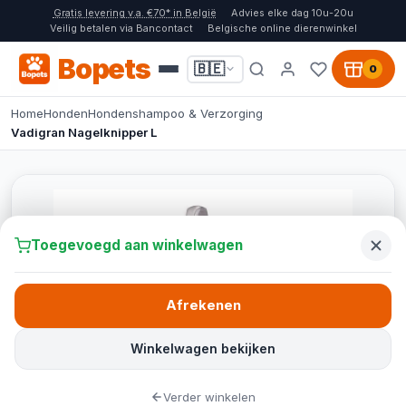
Gratis levering v.a. €70* in België
Advies elke dag 10u-20u
Veilig betalen via Bancontact
Belgische online dierenwinkel
Bopets
🇧🇪
0
Home
Honden
Hondenshampoo & Verzorging
Vadigran Nagelknipper L
Toegevoegd aan winkelwagen
Afrekenen
Winkelwagen bekijken
Verder winkelen