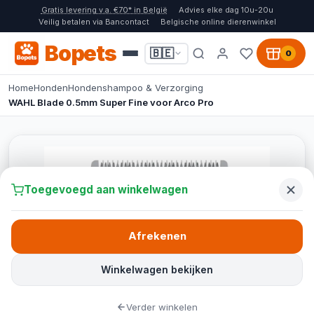
Gratis levering v.a. €70* in België
Advies elke dag 10u-20u
Veilig betalen via Bancontact
Belgische online dierenwinkel
Bopets
🇧🇪
0
Home
Honden
Hondenshampoo & Verzorging
WAHL Blade 0.5mm Super Fine voor Arco Pro
Toegevoegd aan winkelwagen
Afrekenen
Winkelwagen bekijken
Verder winkelen