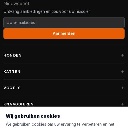
Nieuwsbrief
Ontvang aanbiedingen en tips voor uw huisdier.
Aanmelden
HONDEN
Hondenmanden
KATTEN
Hondenkussens
Krabpalen
VOGELS
Fantail hondenmanden
Krabpaal grote katten
Hondenvoer
Parkieten
KNAAGDIEREN
Krabpalen voor Maine Coon
Hondensnoepjes & Snacks
Vogelvoer binnenvogels
Wij gebruiken cookies
Krabpaal onderdelen
Konijnenvoer
Hondenspeelgoed
Voederhuisjes
We gebruiken cookies om uw ervaring te verbeteren en het
FANTAIL
Krabtonnen