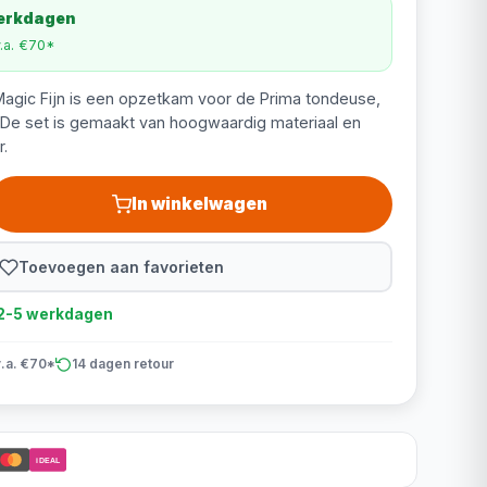
werkdagen
v.a. €70*
gic Fijn is een opzetkam voor de Prima tondeuse,
 De set is gemaakt van hoogwaardig materiaal en
r.
In winkelwagen
Toevoegen aan favorieten
d 2-5 werkdagen
v.a. €70*
14 dagen retour
iDEAL