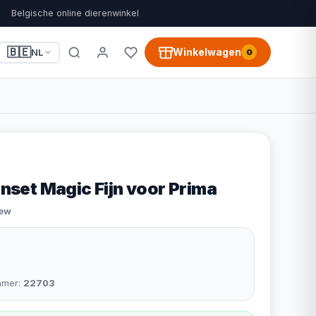
Belgische online dierenwinkel
🇧🇪
Winkelwagen
NL
0
et Magic Fijn voor Prima
iew
mmer:
22703