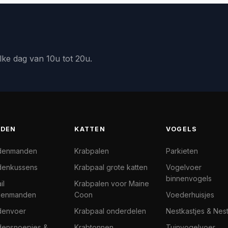
lke dag van 10u tot 20u.
DEN
KATTEN
VOGELS
denmanden
Krabpalen
Parkieten
enkussens
Krabpaal grote katten
Vogelvoer
binnenvogels
il
Krabpalen voor Maine
denmanden
Coon
Voederhuisjes
denvoer
Krabpaal onderdelen
Nestkastjes & Nes
ensnoepjes &
Krabtonnen
Tuinvogelvoer