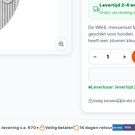
Levertijd 2-4 
Gratis verzending 
De WAHL messenset Ma
geschikt voor honden.
heeft een zilveren kleu
−
+
Leverbaar: levertij
Veilig betalen
Gratis 
s levering v.a. €70*
Veilig betalen
14 dagen retour
VISA
Bancontact