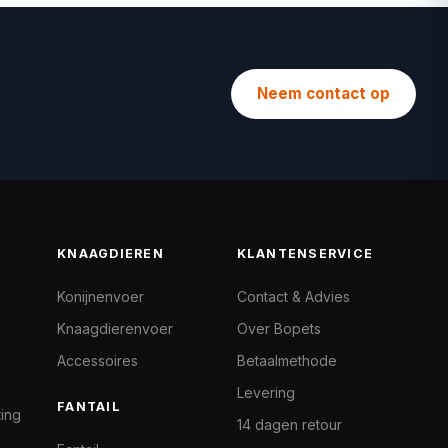
Neem contact op
KNAAGDIEREN
KLANTENSERVICE
Konijnenvoer
Contact & Advies
Knaagdierenvoer
Over Bopets
Accessoires
Betaalmethode
Levering
FANTAIL
ting
14 dagen retour