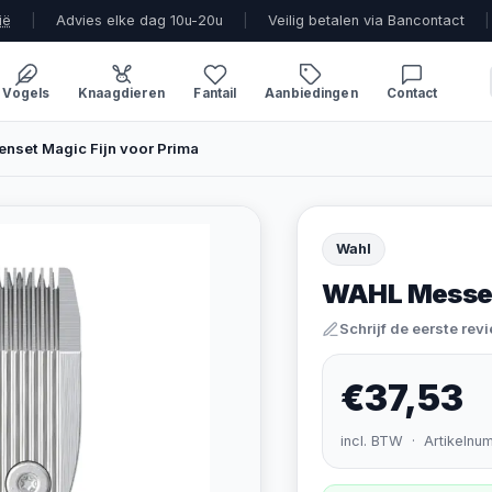
ië
|
Advies elke dag 10u-20u
|
Veilig betalen via Bancontact
|
Vogels
Knaagdieren
Fantail
Aanbiedingen
Contact
nset Magic Fijn voor Prima
Wahl
WAHL Messens
Schrijf de eerste rev
€37,53
incl. BTW · Artikelnu