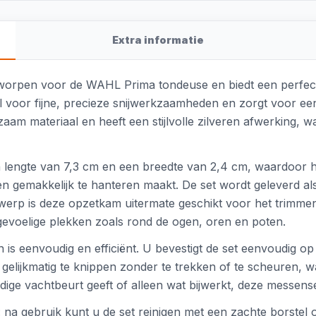
Extra informatie
worpen voor de WAHL Prima tondeuse en biedt een perfec
 voor fijne, precieze snijwerkzaamheden en zorgt voor een
zaam materiaal en heeft een stijlvolle zilveren afwerking, 
 lengte van 7,3 cm en een breedte van 2,4 cm, waardoor h
en gemakkelijk te hanteren maakt. De set wordt geleverd als
werp is deze opzetkam uitermate geschikt voor het trimmen
evoelige plekken zoals rond de ogen, oren en poten.
s eenvoudig en efficiënt. U bevestigt de set eenvoudig op
gelijkmatig te knippen zonder te trekken of te scheuren,
dige vachtbeurt geeft of alleen wat bijwerkt, deze messense
na gebruik kunt u de set reinigen met een zachte borstel o