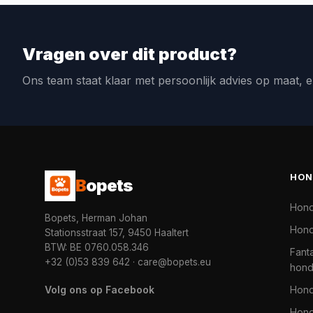
Vragen over dit product?
Ons team staat klaar met persoonlijk advies op maat, e
HON
B
opets
Hon
Bopets, Herman Johan
Hond
Stationsstraat 157, 9450 Haaltert
BTW: BE 0760.058.346
Fanta
+32 (0)53 839 642
·
care@bopets.eu
hon
Volg ons op Facebook
Hon
Hond