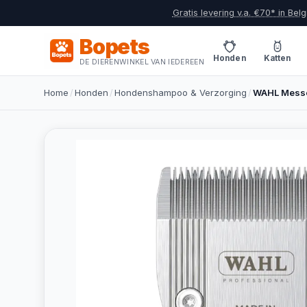
Gratis levering v.a. €70* in Belg
Bopets
Honden
Katten
DE DIERENWINKEL VAN IEDEREEN
Home
/
Honden
/
Hondenshampoo & Verzorging
/
WAHL Messe