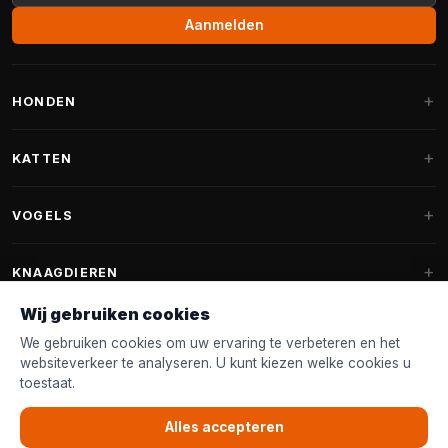
Aanmelden
HONDEN
Hondenmanden
KATTEN
Hondenkussens
Krabpalen
VOGELS
Fantail hondenmanden
Krabpaal grote katten
Hondenvoer
Parkieten
KNAAGDIEREN
Krabpalen voor Maine Coon
Hondensnoepjes & Snacks
Vogelvoer binnenvogels
Wij gebruiken cookies
Krabpaal onderdelen
Konijnenvoer
Hondenspeelgoed
Voederhuisjes
We gebruiken cookies om uw ervaring te verbeteren en het
FANTAIL
Krabtonnen
Knaagdierenvoer
websiteverkeer te analyseren. U kunt kiezen welke cookies u
Halsband & Lijn
Nestkastjes & Nesting
toestaat.
Kattenmanden
Accessoires
Fantail hondenmanden
KLANTENSERVICE
Shampoo & Verzorging
Tuinvogelvoer
Kattenspeelgoed
Alles accepteren
Fantail hondenkussens
Vogelspeelgoed