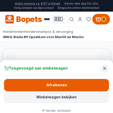
Gratis levering v.a. €70* in België
Advies elke dag 10u-20u
Veilig betalen via Bancontact
Belgische online dierenwinkel
Bopets
🇧🇪
0
Home
Honden
Hondenshampoo & Verzorging
WAHL Blade #9 Opzetkam voor Max50 en MaxGo
Toegevoegd aan winkelwagen
Afrekenen
Winkelwagen bekijken
Verder winkelen