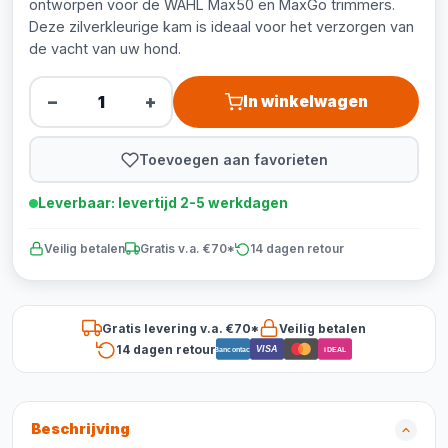
ontworpen voor de WAHL Max50 en MaxGo trimmers.
Deze zilverkleurige kam is ideaal voor het verzorgen van
de vacht van uw hond.
−
+
In winkelwagen
Toevoegen aan favorieten
Leverbaar: levertijd 2-5 werkdagen
Veilig betalen
Gratis v.a. €70*
14 dagen retour
Gratis levering v.a. €70*
Veilig betalen
14 dagen retour
VISA
Bancontact
iDEAL
Beschrijving