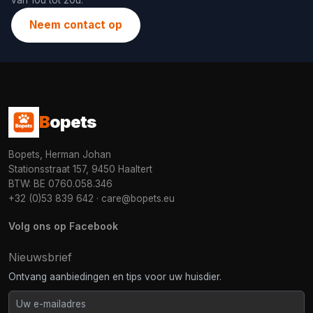
van 10u tot 20u.
Neem contact op
B
opets
Bopets, Herman Johan
Stationsstraat 157, 9450 Haaltert
BTW: BE 0760.058.346
+32 (0)53 839 642
·
care@bopets.eu
Volg ons op Facebook
Nieuwsbrief
Ontvang aanbiedingen en tips voor uw huisdier.