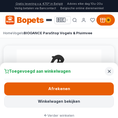
Gratis levering v.a. €70* in België
Advies elke dag 10u-20u
Veilig betalen via Bancontact
Belgische online dierenwinkel
Bopets
🇧🇪
0
Home
Vogels
BIOGANCE ParaStop Vogels & Pluimvee
Toegevoegd aan winkelwagen
Afrekenen
Winkelwagen bekijken
Verder winkelen