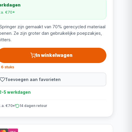
werkdagen
v.a. €70*
pringer zijn gemaakt van 70% gerecycled materiaal
penen. Ze zijn groter dan gebruikelijke poepzakjes,
tters.
In winkelwagen
 6 stuks
Toevoegen aan favorieten
d 2-5 werkdagen
v.a. €70*
14 dagen retour
iDEAL