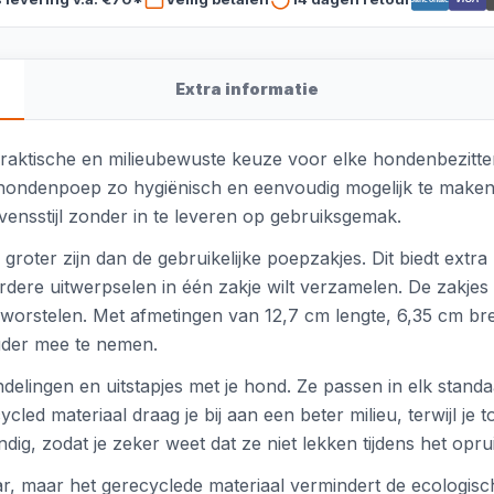
Extra informatie
raktische en milieubewuste keuze voor elke hondenbezitter.
hondenpoep zo hygiënisch en eenvoudig mogelijk te maken
vensstijl zonder in te leveren op gebruiksgemak.
groter zijn dan de gebruikelijke poepzakjes. Dit biedt extr
ere uitwerpselen in één zakje wilt verzamelen. De zakjes z
worstelen. Met afmetingen van 12,7 cm lengte, 6,35 cm br
der mee te nemen.
ndelingen en uitstapjes met je hond. Ze passen in elk stand
led materiaal draag je bij aan een beter milieu, terwijl j
dig, zodat je zeker weet dat ze niet lekken tijdens het opr
baar, maar het gerecyclede materiaal vermindert de ecologi