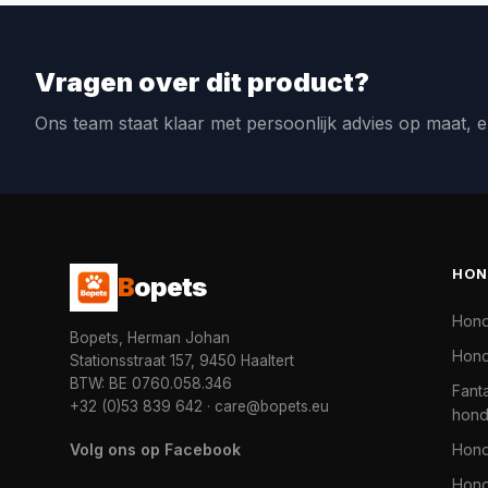
Vragen over dit product?
Ons team staat klaar met persoonlijk advies op maat, e
HON
B
opets
Hon
Bopets, Herman Johan
Hond
Stationsstraat 157, 9450 Haaltert
BTW: BE 0760.058.346
Fanta
+32 (0)53 839 642
·
care@bopets.eu
hon
Volg ons op Facebook
Hon
Hond