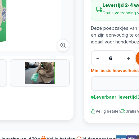
Levertijd 2-4 
Gratis verzending 
Deze poepzakjes van S
en zijn eenvoudig te o
ideaal voor hondenbezi
−
+
Min. bestelhoeveelheid:
Leverbaar: levertij
Veilig betalen
Gratis 
s levering v.a. €70*
Veilig betalen
14 dagen retour
VISA
Bancontact