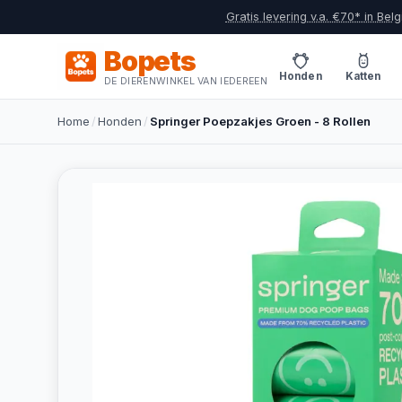
Gratis levering v.a. €70* in Belg
Bopets
Honden
Katten
DE DIERENWINKEL VAN IEDEREEN
Home
/
Honden
/
Springer Poepzakjes Groen - 8 Rollen