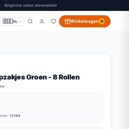
Belgische online dierenwinkel
🇧🇪
Winkelwagen
NL
0
pzakjes Groen - 8 Rollen
iew
mmer:
13184