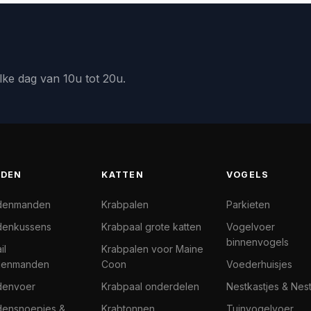
lke dag van 10u tot 20u.
DEN
KATTEN
VOGELS
denmanden
Krabpalen
Parkieten
enkussens
Krabpaal grote katten
Vogelvoer
binnenvogels
il
Krabpalen voor Maine
denmanden
Coon
Voederhuisjes
denvoer
Krabpaal onderdelen
Nestkastjes & Nes
ensnoepjes &
Krabtonnen
Tuinvogelvoer