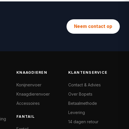
Neem contact op
KNAAGDIEREN
KLANTENSERVICE
Konijnenvoer
Contact & Advies
Knaagdierenvoer
Over Bopets
Accessoires
Betaalmethode
Levering
FANTAIL
ting
14 dagen retour
Fantail