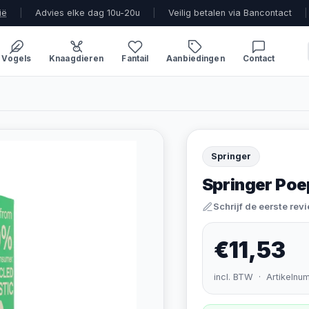
ië
|
Advies elke dag 10u-20u
|
Veilig betalen via Bancontact
|
Vogels
Knaagdieren
Fantail
Aanbiedingen
Contact
Springer
Springer Poe
Schrijf de eerste rev
€11,53
incl. BTW · Artikelnu