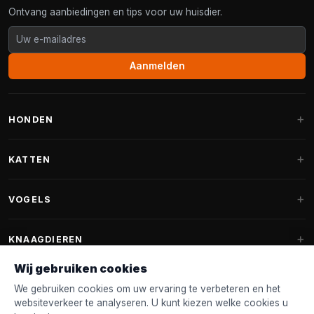
Ontvang aanbiedingen en tips voor uw huisdier.
Aanmelden
HONDEN
Hondenmanden
KATTEN
Hondenkussens
Krabpalen
VOGELS
Fantail hondenmanden
Krabpaal grote katten
Hondenvoer
Parkieten
KNAAGDIEREN
Krabpalen voor Maine Coon
Hondensnoepjes & Snacks
Vogelvoer binnenvogels
Wij gebruiken cookies
Krabpaal onderdelen
Konijnenvoer
Hondenspeelgoed
Voederhuisjes
We gebruiken cookies om uw ervaring te verbeteren en het
FANTAIL
Krabtonnen
Knaagdierenvoer
websiteverkeer te analyseren. U kunt kiezen welke cookies u
Halsband & Lijn
Nestkastjes & Nesting