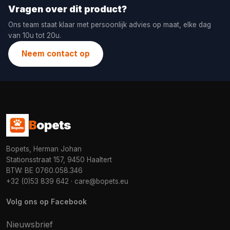
Vragen over dit product?
Ons team staat klaar met persoonlijk advies op maat, elke dag
van 10u tot 20u.
Neem contact op
B
opets
Bopets, Herman Johan
Stationsstraat 157, 9450 Haaltert
BTW: BE 0760.058.346
+32 (0)53 839 642
·
care@bopets.eu
Volg ons op Facebook
Nieuwsbrief