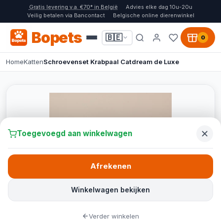
Gratis levering v.a. €70* in België
Advies elke dag 10u-20u
Veilig betalen via Bancontact
Belgische online dierenwinkel
Bopets
🇧🇪
0
Home
Katten
Schroevenset Krabpaal Catdream de Luxe
Toegevoegd aan winkelwagen
Afrekenen
Winkelwagen bekijken
Verder winkelen