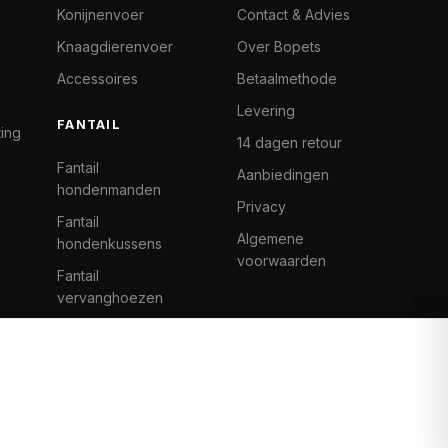
Konijnenvoer
Contact & Advies
Knaagdierenvoer
Over Bopets
Accessoires
Betaalmethode
Levering
FANTAIL
ting
14 dagen retour
Fantail
Aanbiedingen
hondenmanden
Privacy
Fantail
Algemene
hondenkussens
voorwaarden
Fantail
vervanghoezen
Cat Climb Fantail
Bancontact
Visa
Mastercard
iDeal