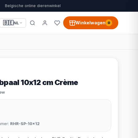
Belgische online dierenwinkel
🇧🇪
Winkelwagen
NL
0
abpaal 10x12 cm Crème
iew
mmer:
RHR-SP-10x12