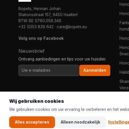
Hon
Bopets, Herman Johan
Hond
Stationsstraat 157, 9450 Haaltert
BTW: BE 0760.058.346
Fanta
+32 (0)53 839 642
·
care@bopets.eu
hon
Volg ons op Facebook
Hon
Hond
Nieuwsbrief
Snac
Ontvang aanbiedingen en tips voor uw huisdier.
Hon
Aanmelden
Hals
Sha
Verz
Wij gebruiken cookies
We gebruiken cookies om uw ervaring te verbeteren en het websi
Alles accepteren
Alleen noodzakelijk
Instelling
© 2026
Bopets
| De online dierenwinkel van iedereen in Belgi