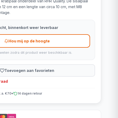
g krabpaal onderdeel van RHR Quality. De sisalpaal
 12 cm en een lengte van circa 10 cm, met M8
ntage.
kocht, binnenkort weer leverbaar
Hou mij op de hoogte
weten zodra dit product weer beschikbaar is.
Toevoegen aan favorieten
rraad
v.a. €70*
14 dagen retour
iDEAL