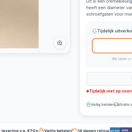
Dit is een crèmekleuri
heeft een diameter van
schroefgaten voor mo
Tijdelijk uitver
We laten u 
Tijdelijk niet op voo
Veilig betalen
Gratis 
s levering v.a. €70*
Veilig betalen
14 dagen retour
VISA
Bancontact