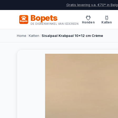
Gratis levering v.a. €70* in Belg
Bopets
Honden
Katten
DE DIERENWINKEL VAN IEDEREEN
Home
/
Katten
/
Sisalpaal Krabpaal 10x12 cm Crème