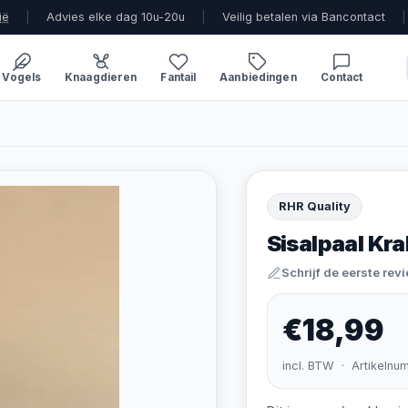
ië
|
Advies elke dag 10u-20u
|
Veilig betalen via Bancontact
|
Vogels
Knaagdieren
Fantail
Aanbiedingen
Contact
RHR Quality
Sisalpaal Kr
Schrijf de eerste rev
€18,99
incl. BTW · Artikelnu