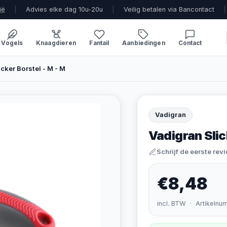
ië
|
Advies elke dag 10u-20u
|
Veilig betalen via Bancontact
|
Vogels
Knaagdieren
Fantail
Aanbiedingen
Contact
cker Borstel - M - M
Vadigran
Vadigran Slic
Schrijf de eerste rev
€8,48
incl. BTW · Artikelnu