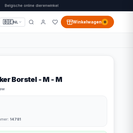
Belgische online dierenwinkel
🇧🇪
Winkelwagen
NL
0
ker Borstel - M - M
iew
mmer:
14781