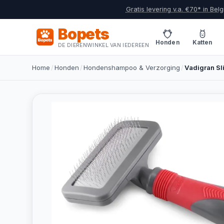
Gratis levering v.a. €70* in Belg
Bopets
Honden
Katten
DE DIERENWINKEL VAN IEDEREEN
Home
/
Honden
/
Hondenshampoo & Verzorging
/
Vadigran Sli