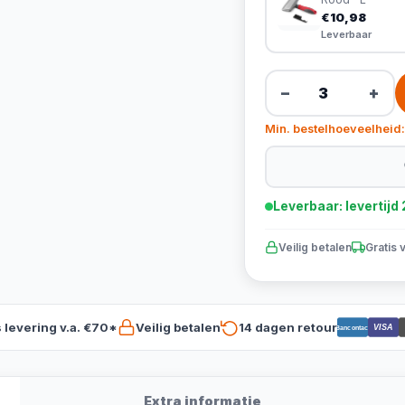
€10,98
Leverbaar
−
+
Min. bestelhoeveelheid:
Leverbaar: levertij
Veilig betalen
Gratis 
s levering v.a. €70*
Veilig betalen
14 dagen retour
VISA
Bancontact
Extra informatie