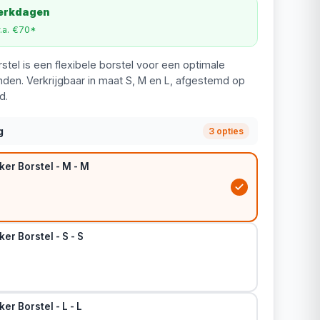
werkdagen
v.a. €70*
stel is een flexibele borstel voor een optimale
nden. Verkrijgbaar in maat S, M en L, afgestemd op
d.
g
3 opties
ker Borstel - M - M
er Borstel - S - S
er Borstel - L - L