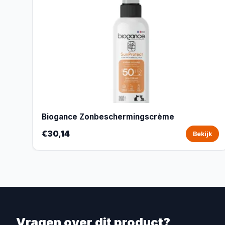
Biogance Zonbeschermingscrème
€30,14
Bekijk
Vragen over dit product?