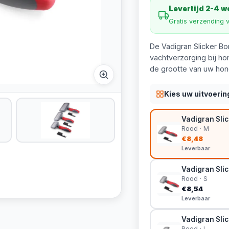
Levertijd 2-4 
Gratis verzending 
De Vadigran Slicker Bor
vachtverzorging bij ho
de grootte van uw hon
Kies uw uitvoerin
Vadigran Slic
Rood · M
€8,48
Leverbaar
Vadigran Slick
Rood · S
€8,54
Leverbaar
Vadigran Slick
Rood · L