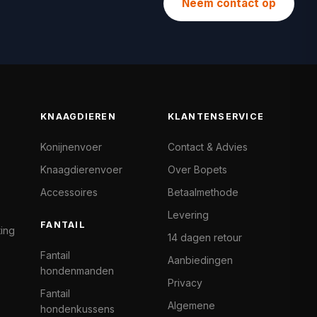
Neem contact op
KNAAGDIEREN
KLANTENSERVICE
Konijnenvoer
Contact & Advies
Knaagdierenvoer
Over Bopets
Accessoires
Betaalmethode
Levering
FANTAIL
ting
14 dagen retour
Fantail
Aanbiedingen
hondenmanden
Privacy
Fantail
Algemene
hondenkussens