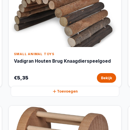
SMALL ANIMAL TOYS
Vadigran Houten Brug Knaagdierspeelgoed
€5,35
Bekijk
Toevoegen