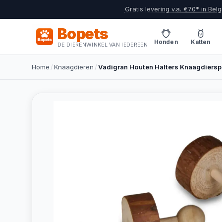
Gratis levering v.a. €70* in Belg
Bopets
Honden
Katten
DE DIERENWINKEL VAN IEDEREEN
Home
/
Knaagdieren
/
Vadigran Houten Halters Knaagdiers