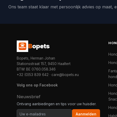
Ons team staat klaar met persoonlijk advies op maat, e
HON
B
opets
Hon
Bopets, Herman Johan
Hond
Stationsstraat 157, 9450 Haaltert
BTW: BE 0760.058.346
Fanta
+32 (0)53 839 642
·
care@bopets.eu
hon
Volg ons op Facebook
Hon
Hond
Nieuwsbrief
Snac
Ontvang aanbiedingen en tips voor uw huisdier.
Hon
Aanmelden
Hals