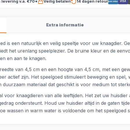
s levering v.a. €70*
Veilig betalen
14 dagen retour
VISA
Bancontact
Extra informatie
is een natuurlijk en veilig speeltje voor uw knaagdier. Ge
biedt het urenlang speelplezier. De bruine kleur en de ee
gen en aan te knagen.
reedte van 4,5 cm en een hoogte van 4,5 cm, met een gewic
 actief zijn. Het speelgoed stimuleert beweging en spel, wa
en duurzaam materiaal dat geschikt is voor medium tot sterk
 voor knaagdieren van alle leeftijden. Het zet uw huisdier 
rag ondersteunt. Houd uw huisdier altijd in de gaten tijden
 toe wassen in warm water is voldoende om het speelgoed 