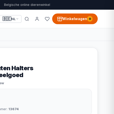
Belgische online dierenwinkel
🇧🇪
Winkelwagen
NL
0
ten Halters
eelgoed
iew
mmer:
13674