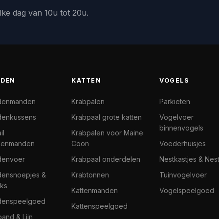
lke dag van 10u tot 20u.
DEN
KATTEN
VOGELS
denmanden
Krabpalen
Parkieten
enkussens
Krabpaal grote katten
Vogelvoer
binnenvogels
il
Krabpalen voor Maine
denmanden
Coon
Voederhuisjes
denvoer
Krabpaal onderdelen
Nestkastjes & Nes
ensnoepjes &
Krabtonnen
Tuinvogelvoer
ks
Kattenmanden
Vogelspeelgoed
denspeelgoed
Kattenspeelgoed
band & Lijn