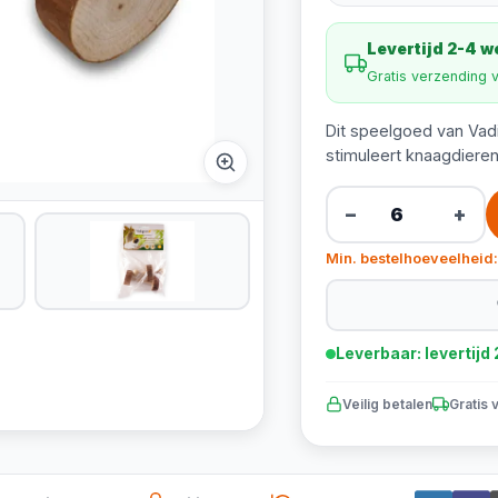
Levertijd 2-4 
Gratis verzending 
Dit speelgoed van Vadi
stimuleert knaagdieren
−
+
Min. bestelhoeveelheid:
Leverbaar: levertij
Veilig betalen
Gratis 