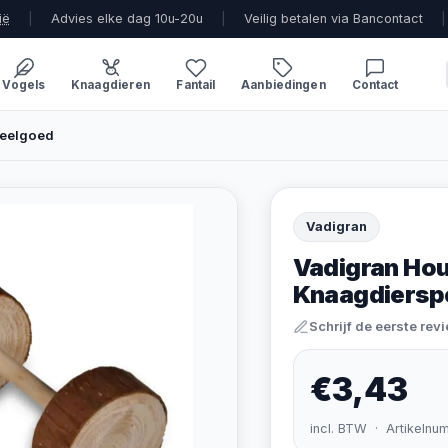
ië
|
Advies elke dag 10u-20u
|
Veilig betalen via Bancontact
|
Vogels
Knaagdieren
Fantail
Aanbiedingen
Contact
peelgoed
Vadigran
Vadigran Hou
Knaagdiersp
Schrijf de eerste rev
€3,43
incl. BTW · Artikelnu