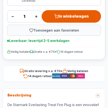
Leverbaar
−
+
In winkelwagen
Toevoegen aan favorieten
Leverbaar: levertijd 2-5 werkdagen
Veilig betalen
Gratis v.a. €70*
14 dagen retour
Gratis levering v.a. €70*
Veilig betalen
14 dagen retour
VISA
Bancontact
iDEAL
Beschrijving
De Starmark Everlasting Treat Fire Plug is een innovatief