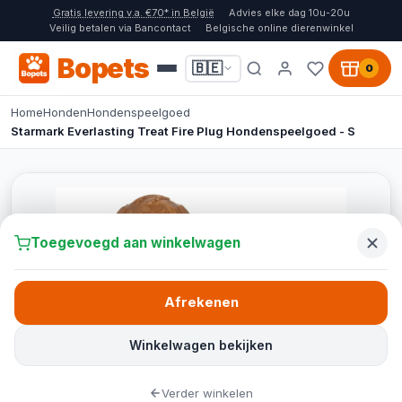
Gratis levering v.a. €70* in België
Advies elke dag 10u-20u
Veilig betalen via Bancontact
Belgische online dierenwinkel
Bopets
🇧🇪
0
Home
Honden
Hondenspeelgoed
Starmark Everlasting Treat Fire Plug Hondenspeelgoed - S
Toegevoegd aan winkelwagen
Afrekenen
Winkelwagen bekijken
Verder winkelen