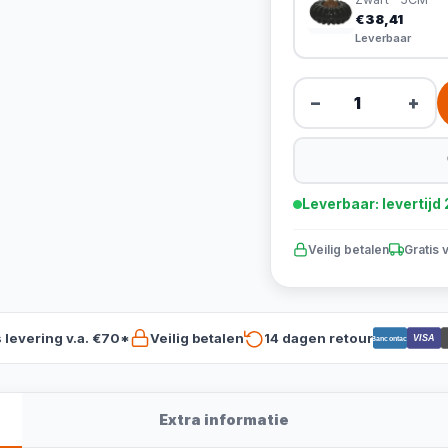
€38,41
Leverbaar
−
+
Leverbaar: levertij
Veilig betalen
Gratis 
s levering v.a. €70*
Veilig betalen
14 dagen retour
VISA
Bancontact
Extra informatie