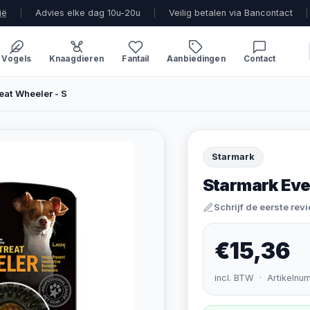
ië
|
Advies elke dag 10u-20u
|
Veilig betalen via Bancontact
|
Vogels
Knaagdieren
Fantail
Aanbiedingen
Contact
eat Wheeler - S
Starmark
Starmark Ever
Schrijf de eerste rev
€15,36
incl. BTW · Artikelnu