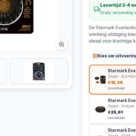
Levertijd 2-4 
Gratis verzending 
De Starmark Everlasti
urenlang uitdaging bie
ideaal voor krachtige 
Kies uw uitvoerin
Starmark Ever
Zwart · 8,5x5c
€15,36
Leverbaar
Starmark Eve
Zwart · 5x6cm
€25,61
Leverbaar
Starmark Ever
Zwart · 5CM