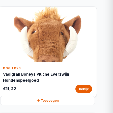
DOG TOYS
Vadigran Boneys Pluche Everzwijn
Hondenspeelgoed
€11,22
Bekijk
Toevoegen