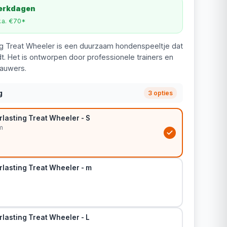
werkdagen
v.a. €70*
ng Treat Wheeler is een duurzaam hondenspeeltje dat
dt. Het is ontworpen door professionele trainers en
kauwers.
g
3 opties
lasting Treat Wheeler - S
m
rlasting Treat Wheeler - m
lasting Treat Wheeler - L