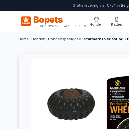
Gratis levering v.a. €70* in Belg
Bopets
Honden
Katten
DE DIERENWINKEL VAN IEDEREEN
Home
/
Honden
/
Hondenspeelgoed
/
Starmark Everlasting Tr