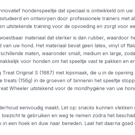
nnovatief hondenspeeltje dat speciaal is ontwikkeld om uw h
 bestudeerd en ontworpen door professionele trainers met al
en uitstekende training voor de opvoeding en zorgt voor e
woestbaar materiaal dat sterker is dan rubber, waardoor he
van uw hond. Het materiaal bevat geen latex, vinyl of ftala
verschillende maten, waaronder small, medium en large, zo
makkelijk voor honden om het speeltje vast te pakken en e
g Treat Original S (1887) met kipsmaak, die u in de openin
e treats (156g) in de groeven of binnenin het speeltje stop
reat Wheeler uitstekend voor de mondhygiëne van uw hond,
derhoud eenvoudig maakt. Let op: snacks kunnen vlekken mak
toezicht te gebruiken en weg te nemen zodra het beschadigd
ck in een hoek en duw naar beneden. Laat het daarna goed