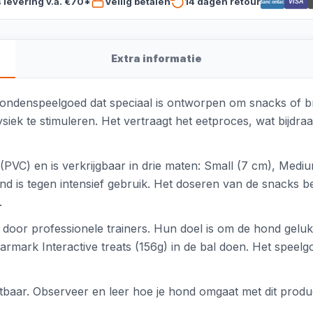
s levering v.a. €70*
Veilig betalen
14 dagen retour
VISA
Bancontact
Extra informatie
hondenspeelgoed dat speciaal is ontworpen om snacks of br
ysiek te stimuleren. Het vertraagt het eetproces, wat bij
(PVC) en is verkrijgbaar in drie maten: Small (7 cm), Mediu
and is tegen intensief gebruik. Het doseren van de snacks be
.
door professionele trainers. Hun doel is om de hond gelukk
armark Interactive treats (156g) in de bal doen. Het speel
stbaar. Observeer en leer hoe je hond omgaat met dit produ