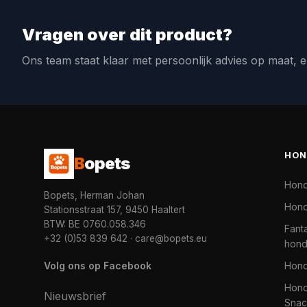
Vragen over dit product?
Ons team staat klaar met persoonlijk advies op maat, e
HON
B
opets
Hon
Bopets, Herman Johan
Hond
Stationsstraat 157, 9450 Haaltert
BTW: BE 0760.058.346
Fanta
+32 (0)53 839 642
·
care@bopets.eu
hon
Volg ons op Facebook
Hon
Hond
Nieuwsbrief
Snac