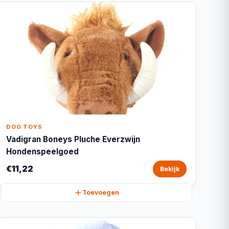
DOG TOYS
Vadigran Boneys Pluche Everzwijn
Hondenspeelgoed
€11,22
Bekijk
Toevoegen