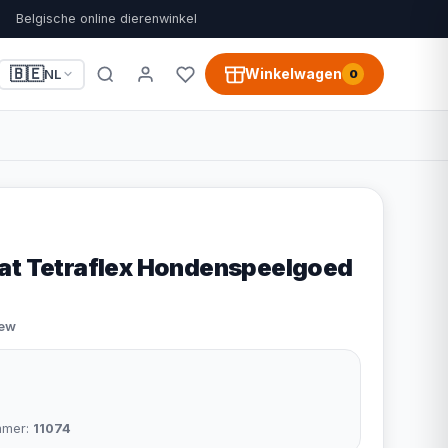
Belgische online dierenwinkel
🇧🇪
Winkelwagen
NL
0
at Tetraflex Hondenspeelgoed
iew
mmer:
11074