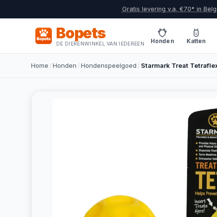
Gratis levering v.a. €70* in Belg
Bopets
Honden
Katten
DE DIERENWINKEL VAN IEDEREEN
Home
/
Honden
/
Hondenspeelgoed
/
Starmark Treat Tetrafl