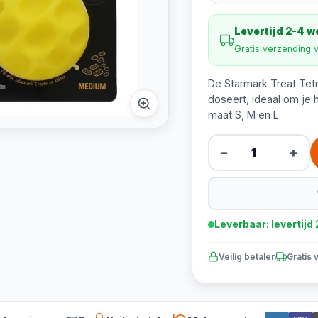
Levertijd 2-4 
Gratis verzending 
De Starmark Treat Tetra
doseert, ideaal om je h
maat S, M en L.
−
+
Leverbaar: levertij
Veilig betalen
Gratis 