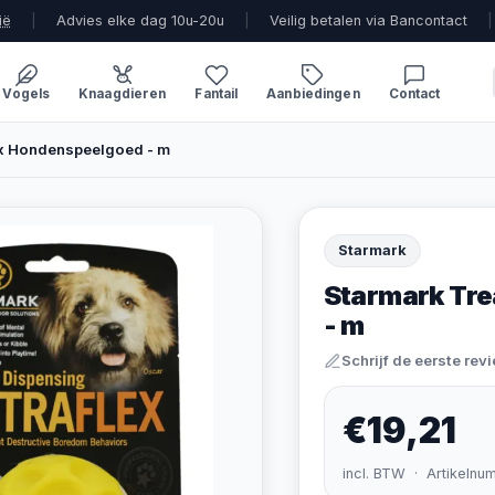
ië
|
Advies elke dag 10u-20u
|
Veilig betalen via Bancontact
|
Vogels
Knaagdieren
Fantail
Aanbiedingen
Contact
ex Hondenspeelgoed - m
Starmark
Starmark Tre
- m
Schrijf de eerste rev
€19,21
incl. BTW · Artikelnu