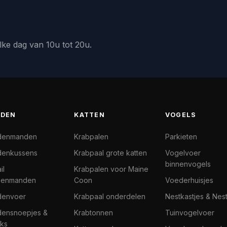
lke dag van 10u tot 20u.
DEN
KATTEN
VOGELS
denmanden
Krabpalen
Parkieten
enkussens
Krabpaal grote katten
Vogelvoer
binnenvogels
il
Krabpalen voor Maine
denmanden
Coon
Voederhuisjes
denvoer
Krabpaal onderdelen
Nestkastjes & Nes
ensnoepjes &
Krabtonnen
Tuinvogelvoer
ks