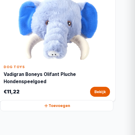
DOG TOYS
Vadigran Boneys Olifant Pluche
Hondenspeelgoed
€11,22
Bekijk
Toevoegen