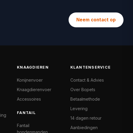
Neem contact op
KNAAGDIEREN
KLANTENSERVICE
Konijnenvoer
Contact & Advies
Knaagdierenvoer
Over Bopets
Accessoires
Betaalmethode
Levering
FANTAIL
ting
14 dagen retour
Fantail
Aanbiedingen
hondenmanden