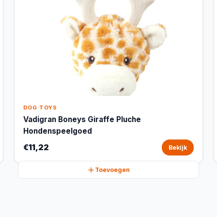
DOG TOYS
Vadigran Boneys Giraffe Pluche
Hondenspeelgoed
€11,22
Bekijk
Toevoegen