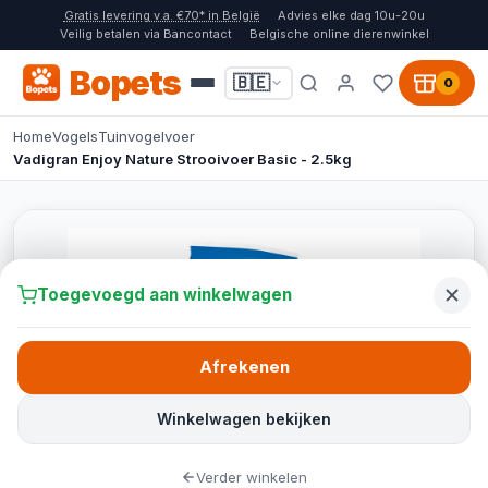
Gratis levering v.a. €70* in België
Advies elke dag 10u-20u
Veilig betalen via Bancontact
Belgische online dierenwinkel
Bopets
🇧🇪
0
Home
Vogels
Tuinvogelvoer
Vadigran Enjoy Nature Strooivoer Basic - 2.5kg
Toegevoegd aan winkelwagen
Afrekenen
Winkelwagen bekijken
Verder winkelen