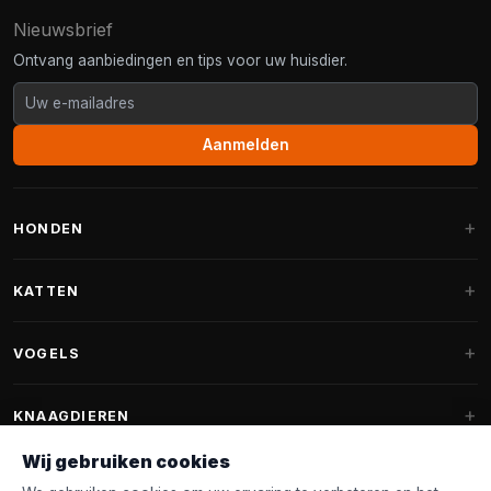
Nieuwsbrief
Ontvang aanbiedingen en tips voor uw huisdier.
Aanmelden
HONDEN
Hondenmanden
KATTEN
Hondenkussens
Krabpalen
VOGELS
Fantail hondenmanden
Krabpaal grote katten
Hondenvoer
Parkieten
KNAAGDIEREN
Krabpalen voor Maine Coon
Hondensnoepjes & Snacks
Vogelvoer binnenvogels
Wij gebruiken cookies
Krabpaal onderdelen
Konijnenvoer
Hondenspeelgoed
Voederhuisjes