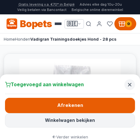
Gratis levering v.a. €70* in België
Advies elke dag 10u-20u
Veilig betalen via Bancontact
Belgische online dierenwinkel
Bopets
🇧🇪
0
Home
Honden
Vadigran Trainingsdoekjes Hond - 28 pcs
Toegevoegd aan winkelwagen
Afrekenen
Winkelwagen bekijken
Verder winkelen