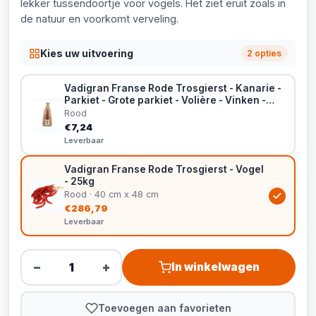
lekker tussendoortje voor vogels. Het ziet eruit zoals in
de natuur en voorkomt verveling.
Kies uw uitvoering
2 opties
Vadigran Franse Rode Trosgierst - Kanarie -
Parkiet - Grote parkiet - Volière - Vinken -
400g
Rood
€7,24
Leverbaar
Vadigran Franse Rode Trosgierst - Vogel
- 25kg
Rood · 40 cm x 48 cm
€286,79
Leverbaar
−
+
In winkelwagen
Toevoegen aan favorieten