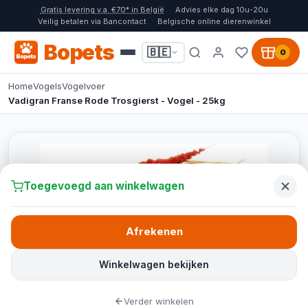
Gratis levering v.a. €70* in België
Advies elke dag 10u-20u
Veilig betalen via Bancontact
Belgische online dierenwinkel
Bopets
🇧🇪
0
Home
Vogels
Vogelvoer
Vadigran Franse Rode Trosgierst - Vogel - 25kg
Toegevoegd aan winkelwagen
Afrekenen
Winkelwagen bekijken
Verder winkelen