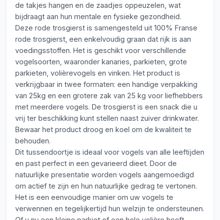
de takjes hangen en de zaadjes oppeuzelen, wat
bijdraagt aan hun mentale en fysieke gezondheid.
Deze rode trosgierst is samengesteld uit 100% Franse
rode trosgierst, een enkelvoudig graan dat rijk is aan
voedingsstoffen. Het is geschikt voor verschillende
vogelsoorten, waaronder kanaries, parkieten, grote
parkieten, volièrevogels en vinken. Het product is
verkrijgbaar in twee formaten: een handige verpakking
van 25kg en een grotere zak van 25 kg voor liefhebbers
met meerdere vogels. De trosgierst is een snack die u
vrij ter beschikking kunt stellen naast zuiver drinkwater.
Bewaar het product droog en koel om de kwaliteit te
behouden.
Dit tussendoortje is ideaal voor vogels van alle leeftijden
en past perfect in een gevarieerd dieet. Door de
natuurlijke presentatie worden vogels aangemoedigd
om actief te zijn en hun natuurlijke gedrag te vertonen.
Het is een eenvoudige manier om uw vogels te
verwennen en tegelijkertijd hun welzijn te ondersteunen.
Of u nu een kleine parkiet of een hele volière heeft,