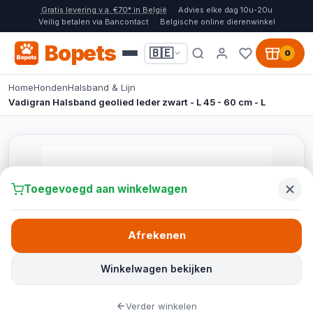
Gratis levering v.a. €70* in België
Advies elke dag 10u-20u
Veilig betalen via Bancontact
Belgische online dierenwinkel
Bopets
🇧🇪
0
Home
Honden
Halsband & Lijn
Vadigran Halsband geolied leder zwart - L 45 - 60 cm - L
Toegevoegd aan winkelwagen
Afrekenen
Winkelwagen bekijken
Verder winkelen