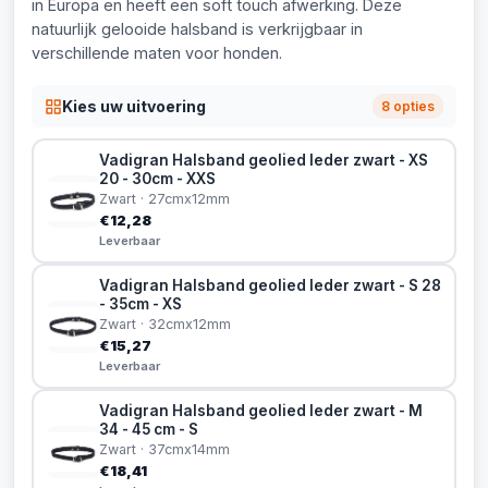
in Europa en heeft een soft touch afwerking. Deze
natuurlijk gelooide halsband is verkrijgbaar in
verschillende maten voor honden.
Kies uw uitvoering
8 opties
Vadigran Halsband geolied leder zwart - XS
20 - 30cm - XXS
Zwart · 27cmx12mm
€12,28
Leverbaar
Vadigran Halsband geolied leder zwart - S 28
- 35cm - XS
Zwart · 32cmx12mm
€15,27
Leverbaar
Vadigran Halsband geolied leder zwart - M
34 - 45 cm - S
Zwart · 37cmx14mm
€18,41