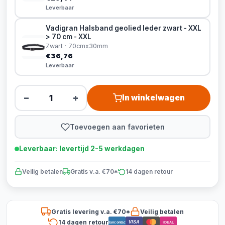
Leverbaar
Vadigran Halsband geolied leder zwart - XXL
> 70 cm - XXL
Zwart · 70cmx30mm
€36,76
Leverbaar
−
+
In winkelwagen
Toevoegen aan favorieten
Leverbaar: levertijd 2-5 werkdagen
Veilig betalen
Gratis v.a. €70*
14 dagen retour
Gratis levering v.a. €70*
Veilig betalen
14 dagen retour
VISA
Bancontact
iDEAL