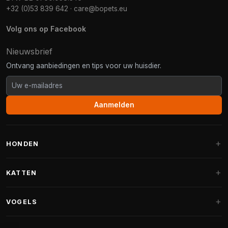
+32 (0)53 839 642
·
care@bopets.eu
Volg ons op Facebook
Nieuwsbrief
Ontvang aanbiedingen en tips voor uw huisdier.
Aanmelden
HONDEN
Hondenmanden
KATTEN
Hondenkussens
Krabpalen
VOGELS
Fantail hondenmanden
Krabpaal grote katten
Hondenvoer
Parkieten