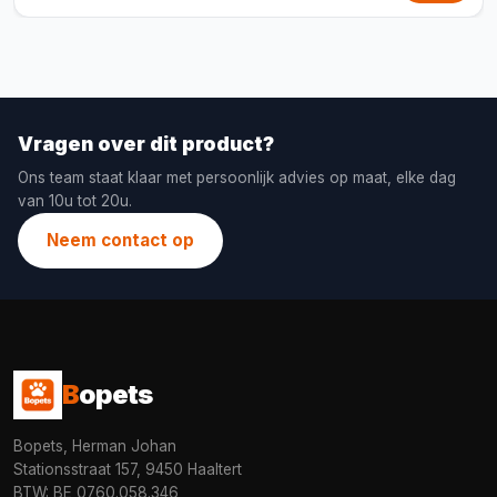
Vragen over dit product?
Ons team staat klaar met persoonlijk advies op maat, elke dag
van 10u tot 20u.
Neem contact op
B
opets
Bopets, Herman Johan
Stationsstraat 157, 9450 Haaltert
BTW: BE 0760.058.346