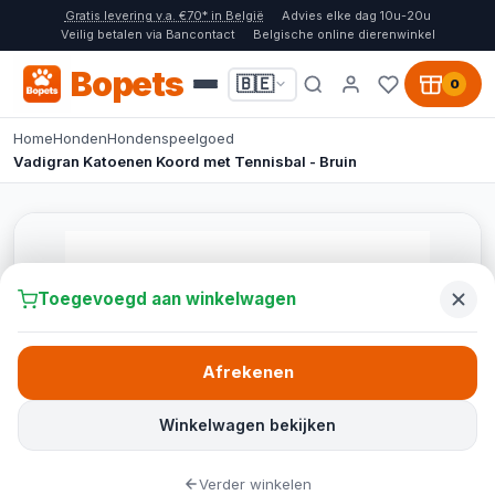
Gratis levering v.a. €70* in België
Advies elke dag 10u-20u
Veilig betalen via Bancontact
Belgische online dierenwinkel
Bopets
🇧🇪
0
Home
Honden
Hondenspeelgoed
Vadigran Katoenen Koord met Tennisbal - Bruin
Toegevoegd aan winkelwagen
Afrekenen
Winkelwagen bekijken
Verder winkelen