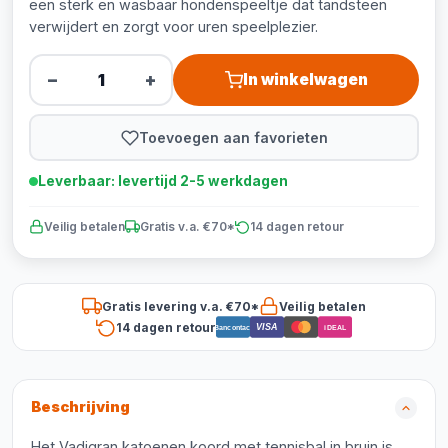
een sterk en wasbaar hondenspeeltje dat tandsteen
verwijdert en zorgt voor uren speelplezier.
−
+
In winkelwagen
Toevoegen aan favorieten
Leverbaar: levertijd 2-5 werkdagen
Veilig betalen
Gratis v.a. €70*
14 dagen retour
Gratis levering v.a. €70*
Veilig betalen
14 dagen retour
VISA
Bancontact
iDEAL
Beschrijving
Het Vadigran katoenen koord met tennisbal in bruin is