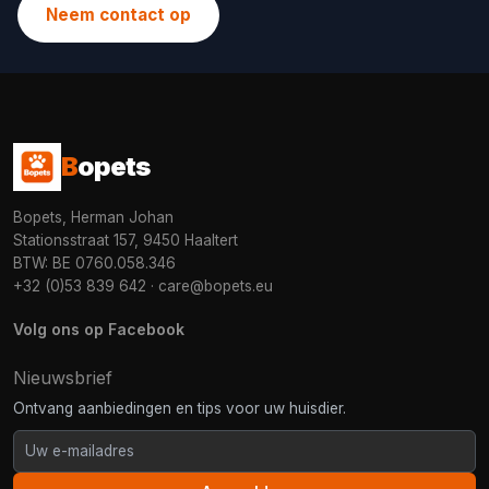
Neem contact op
B
opets
Bopets, Herman Johan
Stationsstraat 157, 9450 Haaltert
BTW: BE 0760.058.346
+32 (0)53 839 642
·
care@bopets.eu
Volg ons op Facebook
Nieuwsbrief
Ontvang aanbiedingen en tips voor uw huisdier.