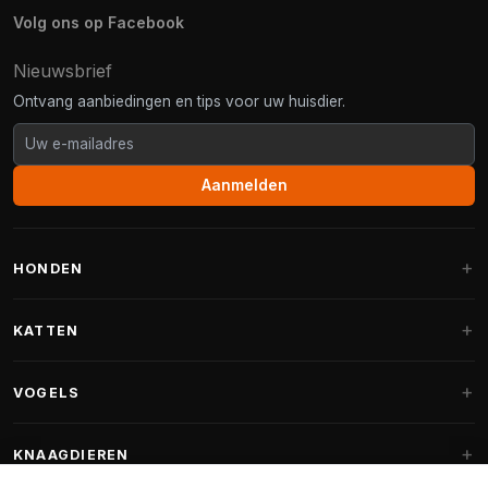
Volg ons op Facebook
Nieuwsbrief
Ontvang aanbiedingen en tips voor uw huisdier.
Aanmelden
HONDEN
Hondenmanden
KATTEN
Hondenkussens
Krabpalen
VOGELS
Fantail hondenmanden
Krabpaal grote katten
Hondenvoer
Parkieten
KNAAGDIEREN
Krabpalen voor Maine Coon
Hondensnoepjes & Snacks
Vogelvoer binnenvogels