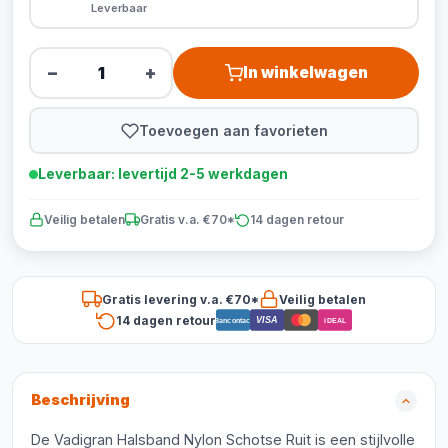
Leverbaar
−
+
In winkelwagen
Toevoegen aan favorieten
Leverbaar: levertijd 2-5 werkdagen
Veilig betalen
Gratis v.a. €70*
14 dagen retour
Gratis levering v.a. €70*
Veilig betalen
14 dagen retour
VISA
Bancontact
iDEAL
Beschrijving
De Vadigran Halsband Nylon Schotse Ruit is een stijlvolle