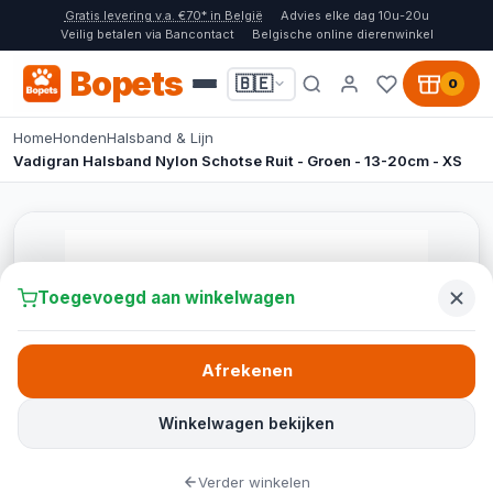
Gratis levering v.a. €70* in België
Advies elke dag 10u-20u
Veilig betalen via Bancontact
Belgische online dierenwinkel
Bopets
🇧🇪
0
Home
Honden
Halsband & Lijn
Vadigran Halsband Nylon Schotse Ruit - Groen - 13-20cm - XS
Toegevoegd aan winkelwagen
Afrekenen
Winkelwagen bekijken
Verder winkelen