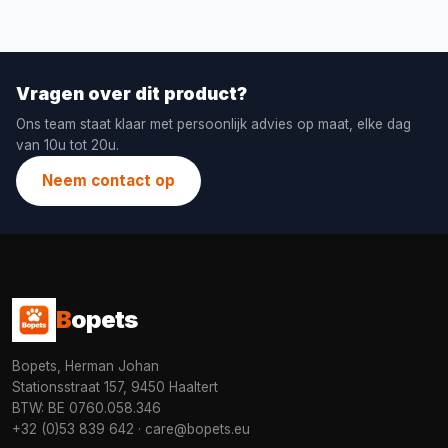
Vragen over dit product?
Ons team staat klaar met persoonlijk advies op maat, elke dag
van 10u tot 20u.
Neem contact op
B
opets
Bopets, Herman Johan
Stationsstraat 157, 9450 Haaltert
BTW: BE 0760.058.346
+32 (0)53 839 642
·
care@bopets.eu