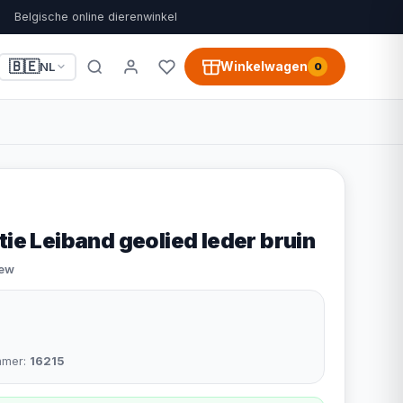
Belgische online dierenwinkel
🇧🇪
Winkelwagen
NL
0
tie Leiband geolied leder bruin
iew
mmer:
16215