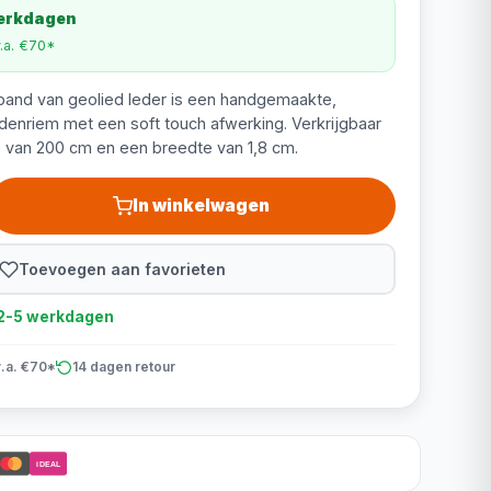
werkdagen
v.a. €70*
iband van geolied leder is een handgemaakte,
ndenriem met een soft touch afwerking. Verkrijgbaar
e van 200 cm en een breedte van 1,8 cm.
In winkelwagen
Toevoegen aan favorieten
d 2-5 werkdagen
v.a. €70*
14 dagen retour
iDEAL