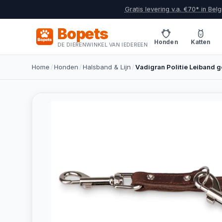
Gratis levering v.a. €70* in Belg
Bopets
Honden
Katten
DE DIERENWINKEL VAN IEDEREEN
Home
/
Honden
/
Halsband & Lijn
/
Vadigran Politie Leiband g