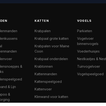
DEN
KATTEN
VOGELS
denmanden
Krabpalen
Parkieten
enkussens
Krabpaal grote katten
Vogelvoer
binnenvogels
il
Krabpalen voor Maine
denmanden
Coon
Voederhuisjes
denvoer
Krabpaal onderdelen
Nestkastjes & Nes
ensnoepjes &
Krabtonnen
Tuinvogelvoer
ks
Kattenmanden
Vogelspeelgoed
denspeelgoed
Kattenspeelgoed
band & Lijn
Kattenvoer
mpoo &
Klimwand voor katten
orging