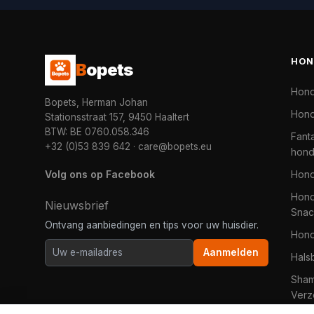
HON
B
opets
Hon
Bopets, Herman Johan
Hond
Stationsstraat 157, 9450 Haaltert
BTW: BE 0760.058.346
Fanta
+32 (0)53 839 642
·
care@bopets.eu
hon
Volg ons op Facebook
Hon
Hond
Nieuwsbrief
Snac
Ontvang aanbiedingen en tips voor uw huisdier.
Hon
Aanmelden
Hals
Sha
Verz