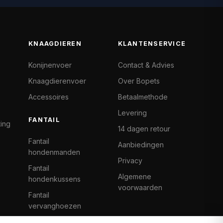
KNAAGDIEREN
KLANTENSERVICE
Konijnenvoer
Contact & Advies
Knaagdierenvoer
Over Bopets
Accessoires
Betaalmethode
Levering
FANTAIL
ting
14 dagen retour
Fantail
Aanbiedingen
hondenmanden
Privacy
Fantail
Algemene
hondenkussens
voorwaarden
Fantail
vervanghoezen
Cat Climb Fantail