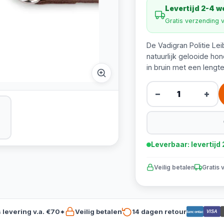
Levertijd 2-4 
Gratis verzending 
De Vadigran Politie Le
natuurlijk gelooide ho
in bruin met een lengt
−
+
Leverbaar: levertij
Veilig betalen
Gratis 
s levering v.a. €70*
Veilig betalen
14 dagen retour
VISA
Bancontact