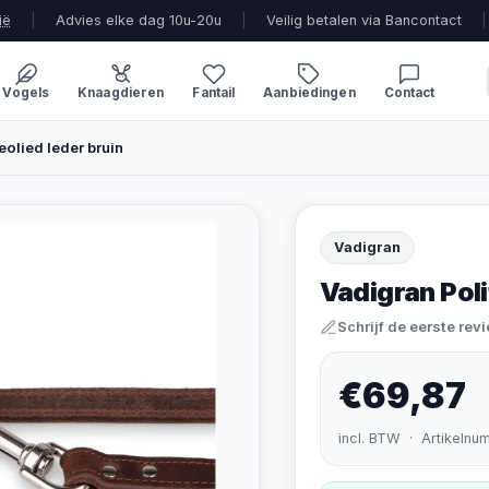
ië
|
Advies elke dag 10u-20u
|
Veilig betalen via Bancontact
|
Vogels
Knaagdieren
Fantail
Aanbiedingen
Contact
eolied leder bruin
Vadigran
Vadigran Poli
Schrijf de eerste rev
€69,87
incl. BTW · Artikelnu