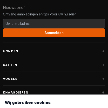
Nieuwsbrief
Ontvang aanbiedingen en tips voor uw huisdier.
Aanmelden
HONDEN
Hondenmanden
KATTEN
Hondenkussens
Krabpalen
VOGELS
Fantail hondenmanden
Krabpaal grote katten
Hondenvoer
Parkieten
KNAAGDIEREN
Krabpalen voor Maine Coon
Hondensnoepjes & Snacks
Vogelvoer binnenvogels
Wij gebruiken cookies
Krabpaal onderdelen
Konijnenvoer
Hondenspeelgoed
Voederhuisjes