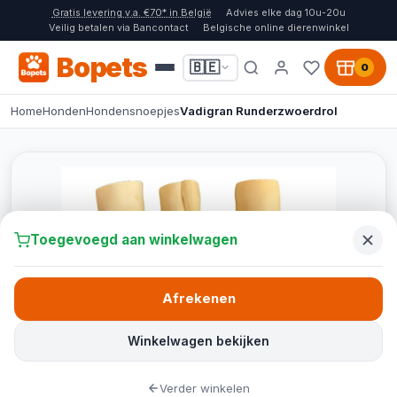
Gratis levering v.a. €70* in België
Advies elke dag 10u-20u
Veilig betalen via Bancontact
Belgische online dierenwinkel
Bopets
🇧🇪
0
Home
Honden
Hondensnoepjes
Vadigran Runderzwoerdrol
Toegevoegd aan winkelwagen
Afrekenen
Winkelwagen bekijken
Verder winkelen