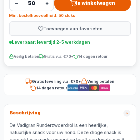
−
+
In winkelwagen
Min. bestelhoeveelheid: 50 stuks
Toevoegen aan favorieten
Leverbaar: levertijd 2-5 werkdagen
Veilig betalen
Gratis v.a. €70*
14 dagen retour
Gratis levering v.a. €70*
Veilig betalen
14 dagen retour
VISA
Bancontact
iDEAL
Beschrijving
De Vadigran Runderzwoerdrol is een heerlijke,
natuurlijke snack voor uw hond. Deze droge snack is
gemaakt van runderzwoerd en heeft een lengte van 9