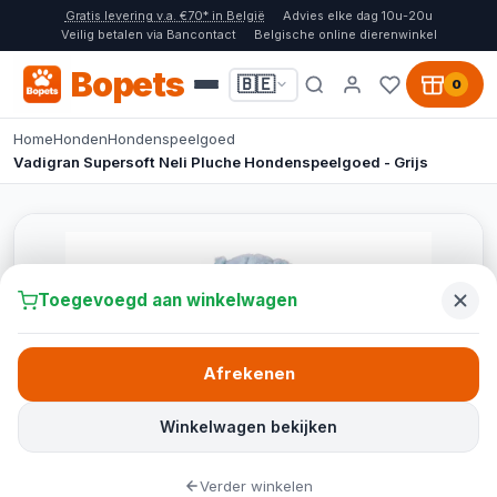
Gratis levering v.a. €70* in België
Advies elke dag 10u-20u
Veilig betalen via Bancontact
Belgische online dierenwinkel
Bopets
🇧🇪
0
Home
Honden
Hondenspeelgoed
Vadigran Supersoft Neli Pluche Hondenspeelgoed - Grijs
Toegevoegd aan winkelwagen
Afrekenen
Winkelwagen bekijken
Verder winkelen