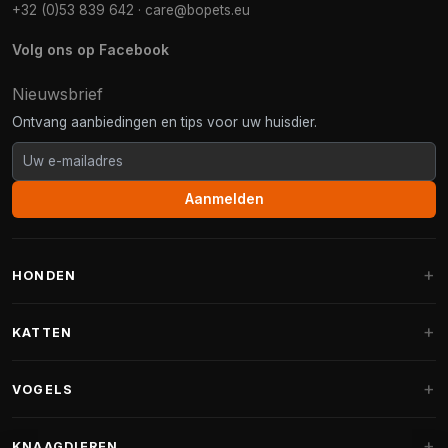
+32 (0)53 839 642
·
care@bopets.eu
Volg ons op Facebook
Nieuwsbrief
Ontvang aanbiedingen en tips voor uw huisdier.
Aanmelden
HONDEN
Hondenmanden
KATTEN
Hondenkussens
Krabpalen
VOGELS
Fantail hondenmanden
Krabpaal grote katten
Hondenvoer
Parkieten
KNAAGDIEREN