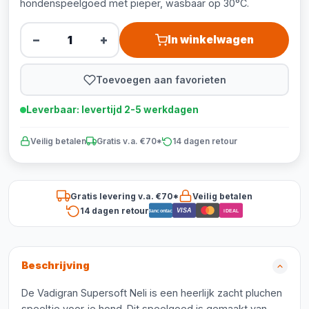
hondenspeelgoed met pieper, wasbaar op 30°C.
−
+
In winkelwagen
Toevoegen aan favorieten
Leverbaar: levertijd 2-5 werkdagen
Veilig betalen
Gratis v.a. €70*
14 dagen retour
Gratis levering v.a. €70*
Veilig betalen
14 dagen retour
VISA
Bancontact
iDEAL
Beschrijving
De Vadigran Supersoft Neli is een heerlijk zacht pluchen
speeltje voor je hond. Dit speelgoed is gemaakt van